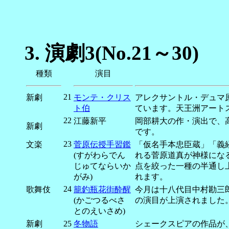
3.
演劇3(No.21～30)
種類
演目
21
新劇
モンテ・クリス
アレクサントル・デュマ
ト伯
ています。天王洲アート
22
江藤新平
岡部耕大の作・演出で、
新劇
です。
23
文楽
菅原伝授手習鑑
「仮名手本忠臣蔵」「義
(すがわらでん
れる菅原道真が神様にな
じゅてならいか
点を絞った一種の半通し
がみ)
れます。
24
歌舞伎
籠釣瓶花街酔醒
今月は十八代目中村勘三
(かごつるべさ
の演目が上演されました
とのえいさめ)
新劇
25
冬物語
シェークスピアの作品が