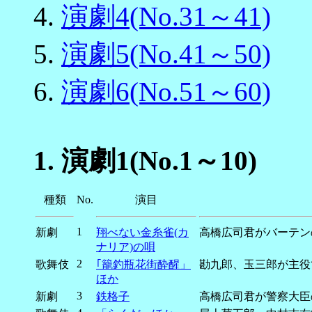
4.
演劇4(No.31～41)
5.
演劇5(No.41～50)
6.
演劇6(No.51～60)
1.
演劇1(No.1～10)
種類
No.
演目
1
新劇
翔べない金糸雀(カ
高橋広司君がバーテン
ナリア)の唄
2
歌舞伎
｢籠釣瓶花街酔醒」
勘九郎、玉三郎が主役
ほか
3
新劇
鉄格子
高橋広司君が警察大臣