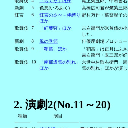
4
歌舞伎
「らくだ」ほか
尾上菊五郎、中村吉右
5
新劇
色悪(いろあく)
高橋広司君が筑紫三郎
6
狂言
狂言の夕べ－棒縛り
野村万作・萬斎親子の
ほか
7
歌舞伎
「紅葉狩」ほか
吉右衛門が米首俵の小
した。
8
新劇
風の季節
俳優座劇場プロデュー
9
歌舞伎
「鞘當」ほか
「鞘當」は正月にふさ
吉右衛門・玉三郎が好
10
歌舞伎
「南部坂雪の別れ」
六世中村歌右衛門一周
ほか
雪の別れ」ほかが演じ
2.
演劇2(No.11～20)
種類
演目