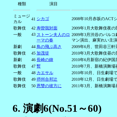
種類
演目
ミュージ
シカゴ
2008年10月赤坂のA
41
カル
歌舞伎
42
寿曽我対面
2009年1月大歌舞伎
43
一般
ストーン夫人のロ
2009年3月渋谷のパ
ーマの春
マン演出、麻実れい主
新劇
44
鳥の飛ぶ高さ
2009年6月、世田谷
歌舞伎
45
加茂堤
2010年3月大歌舞伎昼
新劇
46
長崎の鐘
2010年6月新宿の紀
歌舞伎
47
暫
2010年7月、新橋演舞
一般
48
カエサル
2010年10月、日生
歌舞伎
49
摂州合邦辻
2010年12月、日生劇
歌舞伎
50
恩讐の彼方に
2011年3月、新橋演
6.
演劇6(No.51～60)