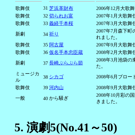
31
歌舞伎
芝浜革財布
2006年12月
歌舞伎
32
切られお富
2007年1月大
歌舞伎
33
義経千本桜
2007年3月大
2007年7月森
新劇
祈り
34
れました。
歌舞伎
35
阿古屋
2007年9月大
歌舞伎
36
仮名手本忠臣蔵
2008年2月大
2008年3月池
新劇
長崎ぶらぶら節
37
た。
ミュージカ
シカゴ
2008年6月ブ
38
ル
歌舞伎
39
河内山
2008年9月大
2008年10月
一般
から騒ぎ
40
きました。
5.
演劇5(No.41～50)