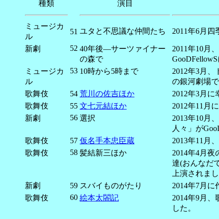
種類
演目
ミュージカ
ユタと不思議な仲間たち
2011年6
51
ル
52
新劇
40年後―サーツァイナー
2011年1
の森で
GooDFel
53
ミュージカ
10時から5時まで
2012年3
ル
の銀河劇場で
歌舞伎
54
荒川の佐吉ほか
2012年3
歌舞伎
55
文七元結ほか
2012年1
56
新劇
選択
2013年1
人々」がGoo
歌舞伎
57
仮名手本忠臣蔵
2013年1
58
歌舞伎
髪結新三ほか
2014年4
達(おんなだ
上演されまし
新劇
59
スバイものがたり
2014年7
60
歌舞伎
絵本太閤記
2014年9
した。