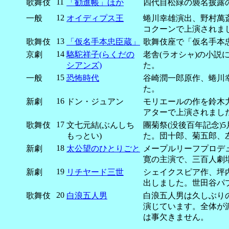
11
歌舞伎
「勧進帳」ほか
四代目松緑の襲名披露
12
一般
オイディプス王
蜷川幸雄演出、野村萬
コクーンで上演されま
13
歌舞伎
「仮名手本忠臣蔵」
歌舞伎座で「仮名手本
14
京劇
駱駝祥子(らくだの
老舎(ラオシャ)の小
シアンズ)
た。
15
一般
恐怖時代
谷崎潤一郎原作、蜷川
た。
16
新劇
ドン・ジュアン
モリエールの作を鈴木
アターで上演されまし
17
歌舞伎
文七元結(ぶんしち
團菊祭(没後百年記念)
もっとい)
た。団十郎、菊五郎、
18
新劇
太公望のひとりごと
メープルリーフプロデ
寛の主演で、三百人劇
19
新劇
リチヤード三世
シェイクスピア作、坪
出しました。世田谷パ
20
歌舞伎
白浪五人男
白浪五人男は久しぶり
演じています。全体が
は事欠きません。