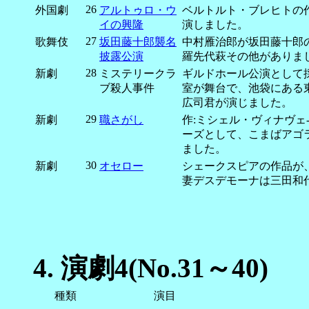
26
外国劇
アルトゥロ・ウ
ベルトルト・ブレヒトの
イの興隆
演しました。
27
歌舞伎
坂田藤十郎襲名
中村雁治郎が坂田藤十郎の大
披露公演
羅先代萩その他がありま
28
新劇
ミステリークラ
ギルドホール公演として
ブ殺人事件
室が舞台で、池袋にある
広司君が演じました。
29
新劇
職さがし
作:ミシェル・ヴィナヴェ
ーズとして、こまばアゴ
ました。
30
新劇
オセロー
シェークスピアの作品が
妻デスデモーナは三田和
4.
演劇4(No.31～40)
種類
演目