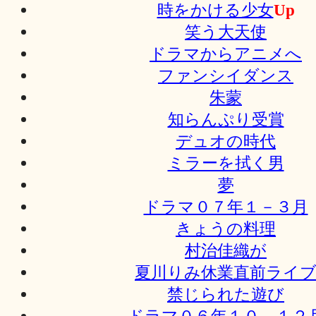
時をかける少女
Up
笑う大天使
ドラマからアニメへ
ファンシイダンス
朱蒙
知らんぷり受賞
デュオの時代
ミラーを拭く男
夢
ドラマ０７年１－３月
きょうの料理
村治佳織が
夏川りみ休業直前ライ
禁じられた遊び
ドラマ０６年１０－１２