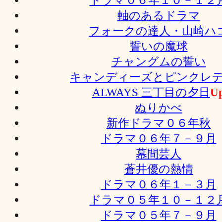
軸のあるドラマ
フォークの達人・山崎ハ
誓いの魔球
チャングムの誓い
キャンディーズとピンクレ
ALWAYS 三丁目の夕日
U
ぬりかべ
新作ドラマ０６年秋
ドラマ０６年７－９月
幕間芸人
蒼井優の熱情
ドラマ０６年１－３月
ドラマ０５年１０－１２
ドラマ０５年７－９月