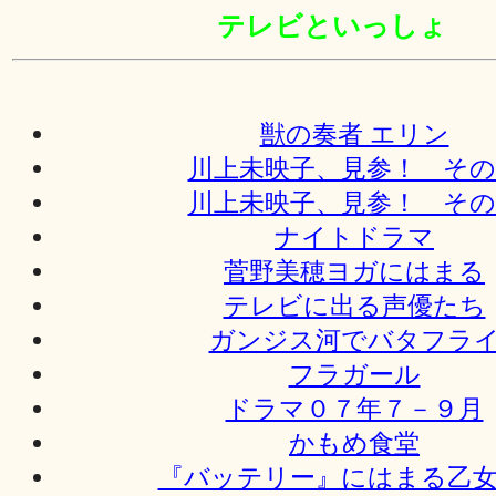
テレビといっしょ
獣の奏者 エリン
川上未映子、見参！ その
川上未映子、見参！ その
ナイトドラマ
菅野美穂ヨガにはまる
テレビに出る声優たち
ガンジス河でバタフラ
フラガール
ドラマ０７年７－９月
かもめ食堂
『バッテリー』にはまる乙