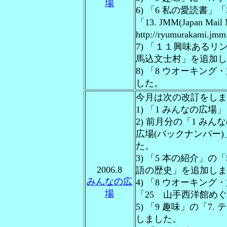
場
6) 「6 私の愛読書
「13. JMM(Japan M
http://ryumurakami
7) 「１１興味あるリン
馬込文士村」を追加し
8) 「8 ウオーキン
した。
今月は次の改訂をしま
1) 「1 みんなの広
2) 前月分の「1 み
広場(バックナンバー)」
た。
3) 「5 本の紹介」の
2006.8
語の歴史」を追加しま
みんなの広
4) 「8 ウオーキン
場
「25 山手西洋館め
5) 「9 趣味」の「7
しました。