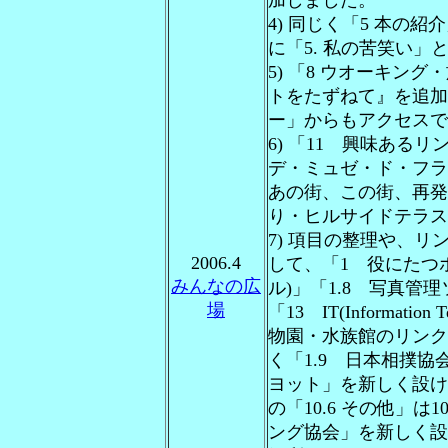
加しました。
4) 同じく「5 本の
に「5. 私の苦笑い」と
5) 「8 ウオーキン
トをたずねて』を追加
ー」からもアクセスで
6) 「11 興味あるリ
デ・ミュゼ・ド・フラン
あの街、この街、再発
り・ヒルサイドテラス
7) 項目の整理や、
2006.4
して、「1 役にたつホ
みんなの広
ル)」「1.8 写真管
場
「13 IT(Informatio
物園・水族館のリンク集
く「1.9 日本相撲協会
ヨット」を新しく設けた「
の「10.6 その他」は
ング協会」を新しく設