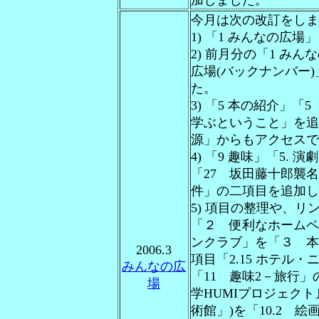
加しました。
今月は次の改訂をしま
1) 「1 みんなの広
2) 前月分の「1 み
広場(バックナンバー)」
た。
3) 「5 本の紹介」「
学ぶということ」を追
源」からもアクセスで
4) 「9 趣味」「5.
「27 坂田藤十郎襲
件」の二項目を追加し
5) 項目の整理や、
「２ 便利なホームペー
ンクラブ」を「３ 本(
2006.3
項目「2.15 ホテル
みんなの広
「11 趣味2－旅行」の1
場
学HUMIプロジェクト｣
術館」)を「10.2 絵