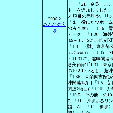
し、「21 奈良」こ
ト」を追加しました。
6) 項目の整理や、
2006.2
「１ 役にたつホームペ
みんなの広
の古本屋」「 1.16
場
ィーク」「1.20 海
3.9～3．12に、観光関連
「1.8 （財）東京都公
るぶ.com」「 1.35
～11.31に、趣味関連4
念美術館｣｢1.31 東京
の10.2.1～3とし、
「1.36 音楽図書館協
味関連1項目「1.5 新
関連2項目(「1.10 
「10.5 その他」の10
7) 「11 興味あるリ
館」を、「11 趣味2