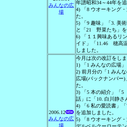
年譜昭和34～44年を
みんなの広
4) 「8 ウオーキン
場
た。
5) 「9 趣味」「3.
と「21 野菜たち」
6) 「１１興味あるリ
イド」「11.46 穂高
しました。
今月は次の改訂をしま
1) 「1 みんなの広
2) 前月分の「1 み
広場(バックナンバー)」
た。
3) 「5 本の紹介」「
話」に「10. 白川静
4) 「6 私の愛読書」
2006.12
を追加しました。
みんなの広
5) 「8 ウオーキング
場
デルベルクーローテンブ