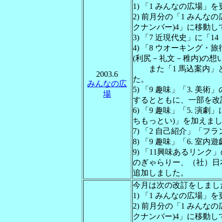
1) 「1 みんなの広場」
2) 前月分の「1 みんな
クナンバー)4」に移動
3) 「7 近現代史」に
4) 「8 ウオーキング・
(利尻－礼文－稚内)の
また「1 馬込案内」と
2003.6
た。
みんなの広
5) 「9 趣味」「3. 美
場
するとともに、一部を改
6) 「9 趣味」「5. 演劇
ちもっとい)」を加えま
7) 「2 自己紹介」「
8) 「9 趣味」「6. 室
9) 「11興味あるリン
のぎゃらりー、（社）日
追加しました。
今月は次の改訂をしまし
1) 「1 みんなの広場」
2) 前月分の「1 みんな
クナンバー)4」に移動