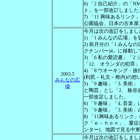
6) 「2 自己紹介」の「N
ト」を一部改訂しました
7) 「11 興味あるリ
公園協会、日本の古本屋
今月は次の改訂をしまし
1) 「1 みんなの広場」
2) 前月分の「1 みんな
クナンバー)4」に移動
3) 「6 私の愛読書」
「12. オランダの犯罪
4) 「8 ウオーキング・
2003.5
(利尻－礼文－稚内)の
みんなの広
5) 「9 趣味」「3. 美
場
と陶芸」とし「2. 板谷
一部改定しました。
6) 「9 趣味」「4. 
7) 「9 趣味」「3. 
8) 「11興味あるリン
ク「ｅ－ｈｏｎ」、重症急
ンター)、地図で見る中東
今月は次の改訂をしまし