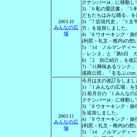
クナンバー)4」に移動
3) 「6 私の愛読書」「
どもたちはみな踊る」を
2003.10
3) 「7 近現代史」「5
みんなの広
方」を追加しました。
場
4) 「8 ウオーキング
(利尻－礼文－稚内)の
5) 「14 ノルマンデ
－レンヌ」と「第6日 
6) 「2 自己紹介」を
7) 「11興味あるリン
道路公団」「るるぶ.co
今月は次の改訂をしまし
1) 「1 みんなの広場」
2) 前月分の「1 みんな
クナンバー)4」に移動
3) 「8 ウオーキング・
を追加しました。
2003.11
4) 「8 ウオーキング
みんなの広
(利尻－礼文－稚内)の
場
5) 「14 ノルマンディ