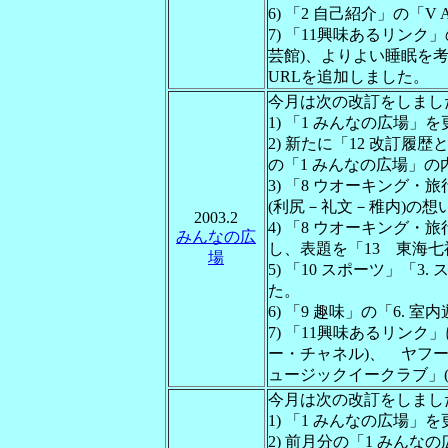
6) 「2 自己紹介」の「V 
7) 「11興味あるリン
芸館)、よりよい睡眠を
URLを追加しました。
今月は次の改訂をしまし
1) 「1 みんなの広場」
2) 新たに「12 改訂履
の「1 みんなの広場」
3) 「8 ウオーキング・
(利尻－礼文－稚内)の
2003.2
4) 「8 ウオーキング・
みんなの広
し、表題を「13 東海
場
5) 「10 スポーツ」「3. 
た。
6) 「9 趣味」の「6.
7) 「11興味あるリンク
ー・チャネル)、 ヤフー
ュージックイークラブ」(
今月は次の改訂をしまし
1) 「1 みんなの広場」
2) 前月分の「1 みんな