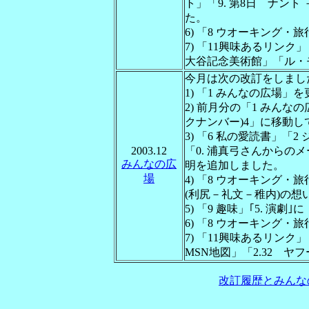
ト」「9. 第8日 ナント
た。
6) 「8 ウオーキング
7) 「11興味あるリン
大谷記念美術館」「ル・
今月は次の改訂をしまし
1) 「1 みんなの広場」
2) 前月分の「1 みんな
クナンバー)4」に移動
3) 「6 私の愛読書」
2003.12
「0. 浦真弓さんから
みんなの広
明を追加しました。
場
4) 「8 ウオーキング
(利尻－礼文－稚内)の
5) 「9 趣味」｢5. 演
6) 「8 ウオーキング
7) 「11興味あるリン
MSN地図」「2.32 
改訂履歴とみんな