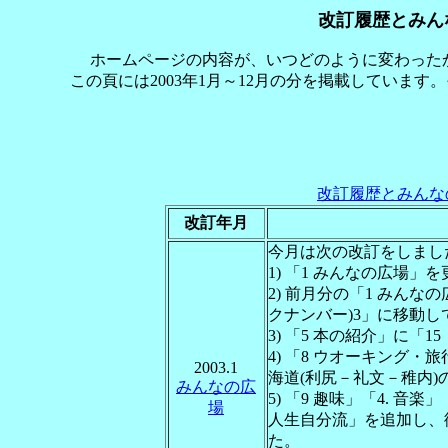
改訂履歴とみん
ホームページの内容が、いつどのように変わった
この頁には2003年1月～12月の分を掲載していま
改訂履歴とみんな
改訂年月
今月は次の改訂をしまし
1) 「1 みんなの広場」
2) 前月分の「1 みんな
クナンバー)3」に移動
3) 「5 本の紹介」に
4) 「8 ウオーキング・
2003.1
海道(利尻－礼文－稚内
みんなの広
5) 「9 趣味」「4. 
場
人生自分流」を追加し、従
た。