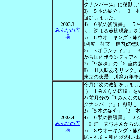
クナンバー)4」に移動
3) 「5 本の紹介」「3
追加しました。
2003.3
4) 「6 私の愛読書」「
みんなの広
り、深まる春樹現象」を
場
5) 「8 ウオーキング・
(利尻－礼文－稚内)の
6) 「3 ボランティア」
から国内ボランティアへ
7) 「9 趣味」の「6.
8) 「11興味あるリンク」
東京の夜景、川窪万年筆
今月は次の改訂をしまし
1) 「1 みんなの広場」
2) 前月分の「1 みんな
クナンバー)4」に移動
3) 「5 本の紹介」「3
2003.4
4) 「6 私の愛読書」
みんなの広
「0. 浦 真弓さんから
場
5) 「8 ウオーキング・
尻－礼文－稚内)の想い