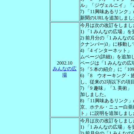
ル」「ジヴェルニイ」「
7) 「11興味あるリン
新聞のURLを追加しまし
今月は次の改訂をしまし
1) 「1 みんなの広場」
2) 前月分の「1 みんな
クナンバー)3」に移動
4) 「4 インターネット
ムページ(詳細)」を追
2002.10
ページは「1 みんなの
みんなの広
5) 「5 本の紹介」に「
場
6) 「8 ウオーキング・
し、従来の2項以下の項
7) 「9 趣味」「3. 美
加しました。
8) 「11興味あるリン
京、ホテル・ニュー白亜紀
ト」に説明を追加しまし
今月は次の改訂をしまし
1) 「1 みんなの広場」
2) 前月分の「1 みんな