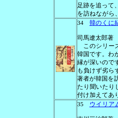
足跡を追って
を訪ねながら
34
韓のくに
司馬遼太郎著 朝
このシリーズ
韓国です。わ
縁が深いのです
も負けず劣ら
著者が韓国を
たり聞いたり
付け加えてあ
35
ウイリア