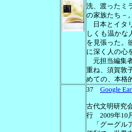
洗、渡ったミ
の家族たち－
日本とイタリ
しくも温かな
を見張った。
に深く人の心
元担当編集者
重ね、須賀敦
めての、本格
37
Google 
古代文明研究
行 2009年10
「グーグルア