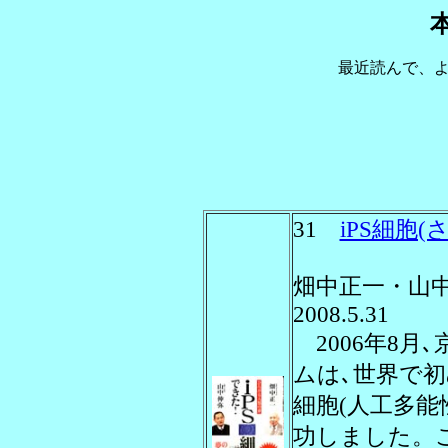
最近読んで、
31
iPS細胞(
畑中正一・山
2008.5.31
2006年8月
ムは､世界で初
細胞(人工多能
功しました。