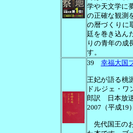
学や天文学に
の正確な観測
の暦づくりに
廷を巻き込ん
りの青年の成
す。
39
幸福大国
王妃が語る桃
ドルジェ・ワ
郎訳 日本放
2007（平成1
先代国王のお