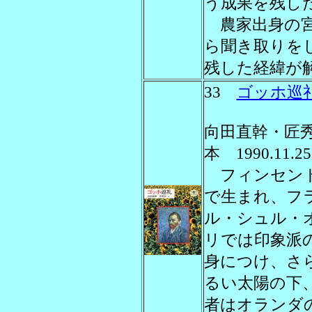
う成果を残し
農家出身の宮
ら聞き取りを
残した経緯が
33
ゴッホ巡
向田直幹・匠
本 1990.11.25
フィンセント
で生まれ、フ
ル・シュル・
リでは印象派
身につけ、さ
るい太陽の下
者はオランダ