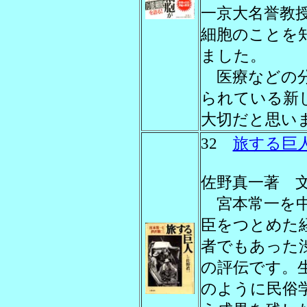
一京大名誉教授
細胞のことを
ました。
医療などの分
られている新
大切だと思い
32
旅する巨
佐野真一著 文藝
宮本常一を中
臣をつとめた
者でもあった
の評伝です。
のように民俗