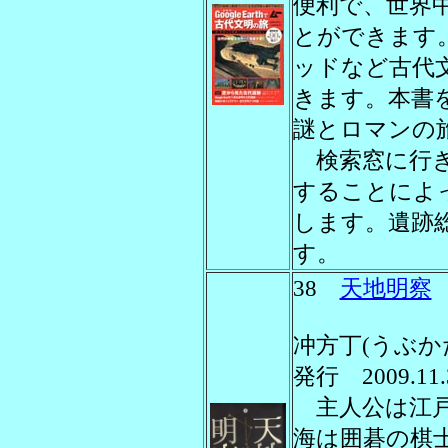
便利で、世界
とができます
ッドなど古代
きます。本書
謎とロマンの
検索窓に行き
することによ
します。遺跡
す。
38
天地明察
冲方丁(うぶか
発行 2009.1
主人公は江戸
海は囲碁の棋