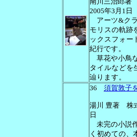
南川三治郎著
2005年3月1日
アーツ&クラ
モリスの軌跡
ックスフォー
紀行です。
草花や小鳥な
タイルなどを
辿ります。
36
須賀敦子
湯川 豊著 株式
日
未完の小説作
く初めての、