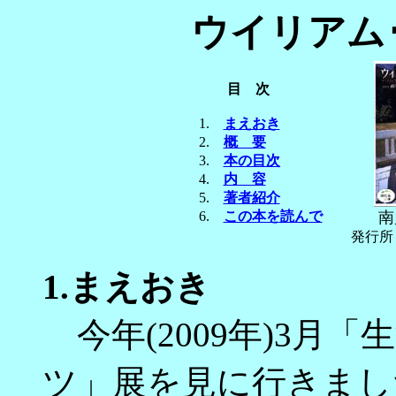
ウイリアム
目 次
1.
まえおき
2.
概 要
3.
本の目次
4.
内 容
5.
著者紹介
6.
この本を読んで
南
発行所
1.
まえおき
今年(2009年)3月
ツ」展を見に行きまし