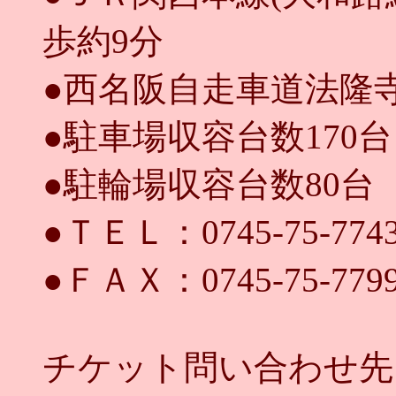
歩約9分
●西名阪自走車道法隆
●駐車場収容台数170
●駐輪場収容台数80台
●ＴＥＬ：0745-75-774
●ＦＡＸ：0745-75-779
チケット問い合わせ先