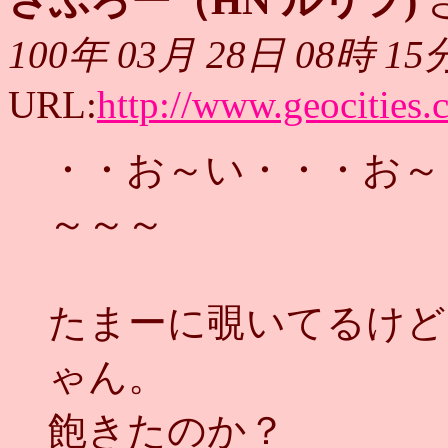
さぶろー（HN ルリヲ)
さ
100年 03月 28日 08時 15
URL:
http://www.geocities
・・お～い・・・お～
～～～
たまーに覗いてるけど
ゃん。
飽きたのか？