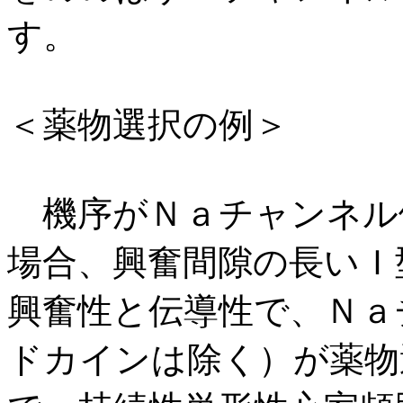
す。
＜薬物選択の例＞
機序がＮａチャンネル
場合、興奮間隙の長いＩ
興奮性と伝導性で、Ｎａ
ドカインは除く）が薬物