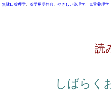
無駄口薬理学
、
薬学用語辞典
、
やさしい薬理学
、
毒舌薬理学
読
しばらく