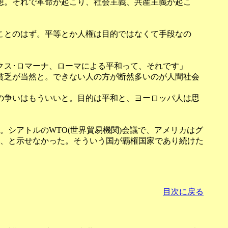
想。それで革命が起こり、社会主義、共産主義が起こ
ことのはず。平等とか人権は目的ではなくて手段なの
クス･ロマーナ、ローマによる平和って、それです」
貧乏が当然と。できない人の方が断然多いのが人間社会
の争いはもういいと。目的は平和と、ヨーロッパ人は思
シアトルのWTO(世界貿易機関)会議で、アメリカはグ
、と示せなかった。そういう国が覇権国家であり続けた
目次に戻る