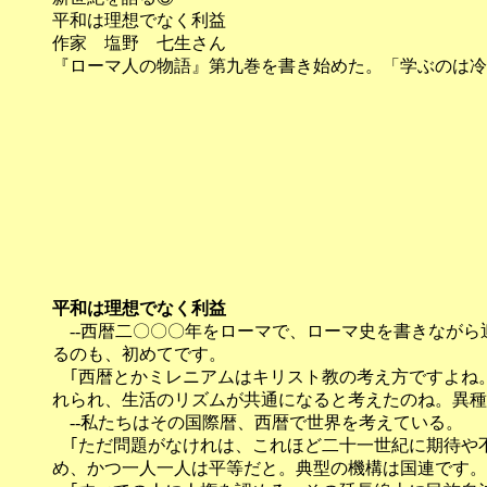
平和は理想でなく利益
作家 塩野 七生さん
『ローマ人の物語』第九巻を書き始めた。「学ぶのは冷
平和は理想でなく利益
--西暦二〇〇〇年をローマで、ローマ史を書きながら
るのも、初めてです。
｢西暦とかミレニアムはキリスト教の考え方ですよね。
れられ、生活のリズムが共通になると考えたのね。異種
--私たちはその国際暦、西暦で世界を考えている。
｢ただ問題がなけれは、これほど二十一世紀に期待や
め、かつ一人一人は平等だと。典型の機構は国連です。