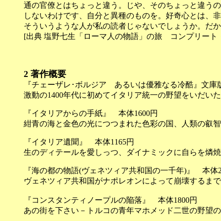
通の官僚とはちょっと違う。じや、そのちょっと違うの
しないわけです、自分と異種のものを。好奇心とは、非
そういうような人が私の読者じゃないでしょうか。だか
[出典 塩野七生「ローマ人の物語」の旅 コンプリート・ガ
2
著作概要
『チェーザレ･ボルジア あるいは優雅なる冷酷』文庫版
激動の1400年代に初めてイタリア統一の野望をいだい
『イタリアからの手紙』 本体1600円
紺青の海と金色の光につつまれた色彩の国、人類の叡智
『イタリア遺聞』 本体1165円
生のディテールを愛しっつ、ダイナミックに自らを燐焼
『海の都の物語(ヴェネツィア共和国の一千年)』 本体22
ヴェネツィア共和国がナポレオンによって崩壊するまで
『コンスタンティノープルの陥落』 本体1800円
あの街を下さい－トルコの青年マホメッド二世の野望の