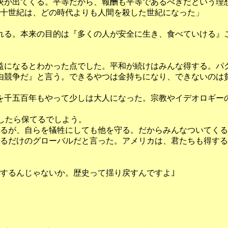
決が出てくる。平等だから、報酬も平等であるべきだという理
十世紀は、どの時代よりも人間を殺した世紀になった」
れる。本来の目的は『多くの人が安全に生き、食べていける』
になるとわかった点でした。平和が続けはみんな得する。パ
由競争だ』と言う。できるやつは金持ちになり、できないのは
を千五百年もやって少しは大人になった。宗教やイデオロギー
したら保てるでしよう。
が、自らを犠牲にしても他を守る。だからみんなついてくる。
るだけのグローバルだと言った。アメリカは、君たちも得する
するんじゃないか。歴史って揺り戻すんですよ｣