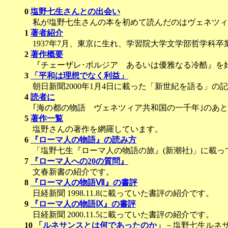
0
塩野七生さんとの出会い
私が塩野七生さんの本を初めて読んだのはヴェネツィ
1
著者紹介
1937年7月、東京に生れ、学習院大学文学部哲学科卒
2
著作概要
『チェーザレ･ボルジア あるいは優雅なる冷酷』を
3
「平和は理想でなく利益」
朝日新聞2000年1月4日に載った「新世紀を語る」の
4
読者に
｢海の都の物語 ヴェネツィア共和国の一千年｣のあと
5
著作一覧
塩野さんの著作を網羅しています。
6
『ローマ人の物語』の読み方
「塩野七生『ローマ人の物語の旅』(新潮社)」に載っ
7
『ローマ人への20の質問』
文春新書の紹介です。
8
『ローマ人の物語Ⅶ』の書評
日経新聞 1998.11.8に載っていた書評の紹介です。
9
『ローマ人の物語Ⅸ』の書評
日経新聞 2000.11.5に載っていた書評の紹介です。
10
「ルネサンスとは何であったのか」
－塩野七生ルネサ