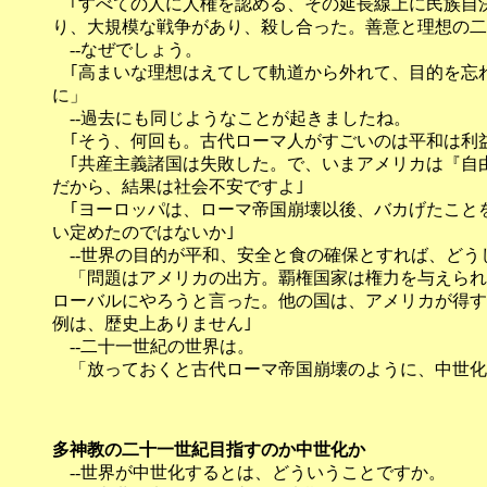
｢すべての人に人権を認める、その延長線上に民族自
り、大規模な戦争があり、殺し合った。善意と理想の二
--なぜでしょう。
｢高まいな理想はえてして軌道から外れて、目的を忘
に」
--過去にも同じようなことが起きましたね。
｢そう、何回も。古代ローマ人がすごいのは平和は利益
｢共産主義諸国は失敗した。で、いまアメリカは『自
だから、結果は社会不安ですよ｣
｢ヨーロッパは、ローマ帝国崩壊以後、バカげたこと
い定めたのではないか｣
--世界の目的が平和、安全と食の確保とすれば、どう
「問題はアメリカの出方。覇権国家は権力を与えられる
ローバルにやろうと言った。他の国は、アメリカが得す
例は、歴史上ありません｣
--二十一世紀の世界は。
「放っておくと古代ローマ帝国崩壊のように、中世化
多神教の二十一世紀目指すのか中世化か
--世界が中世化するとは、どういうことですか。