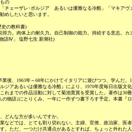
史もの
「チェーザレ･ボルジア あるいは優雅なる冷酷」「マキアヴ
勧めしたいと思います。
史の教科書)
説得力。肉体上の耐久力。自己制御の能力。持続する意志。カ
語Ⅳ」 塩野七生 新潮社)
業後、1963年～68年にかけてイタリアに遊びつつ、学んだ。1
ルジアあるいは優雅なる冷酷』により、1970年度毎日出版文化
、これまでの作品活動に対して菊池寛賞を受賞した。著作は30
人の物語｣にとりくみ、一年に一作ずつ書下ろす予定。本書『ロ
、どんな方が多いんですか。
業などでは、とても割り切れない。主婦、官僚、政治家、医者
す。ただ、一つだけ共通点があるとすれば、ちょっと外れた人