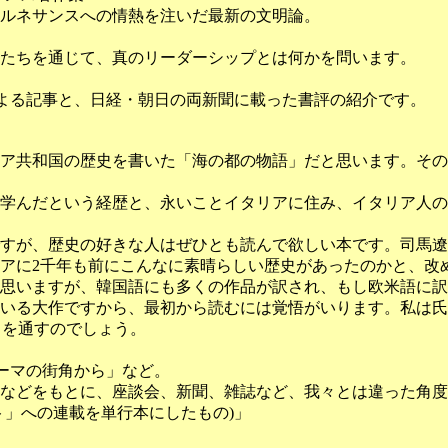
ルネサンスへの情熱を注いだ最新の文明論。
物たちを通じて、真のリーダーシップとは何かを問います。
氏による記事と、日経・朝日の両新聞に載った書評の紹介です。
ア共和国の歴史を書いた「海の都の物語」だと思います。その
学んだという経歴と、永いことイタリアに住み、イタリア人の
すが、歴史の好きな人はぜひとも読んで欲しい本です。司馬遼
アに2千年も前にこんなに素晴らしい歴史があったのかと、改
思いますが、韓国語にも多くの作品が訳され、もし欧米語に訳
いる大作ですから、最初から読むには覚悟がいります。私は氏
目を通すのでしょう。
ーマの街角から」など。
などをもとに、座談会、新聞、雑誌など、我々とは違った角度
イト」への連載を単行本にしたもの)」