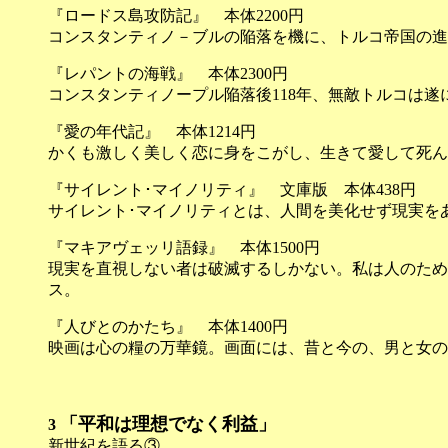
『ロードス島攻防記』 本体2200円
コンスタンティノ－ブルの陥落を機に、トルコ帝国の進
『レパントの海戦』 本体2300円
コンスタンティノープル陥落後118年、無敵トルコは
『愛の年代記』 本体1214円
かくも激しく美しく恋に身をこがし、生きて愛して死ん
『サイレント･マイノリティ』 文庫版 本体438円
サイレント･マイノリティとは、人間を美化せず現実を
『マキアヴェッリ語録』 本体1500円
現実を直視しない者は破滅するしかない。私は人のため
ス。
『人びとのかたち』 本体1400円
映画は心の糧の万華鏡。画面には、昔と今の、男と女の
「平和は理想でなく利益」
3
新世紀を語る③