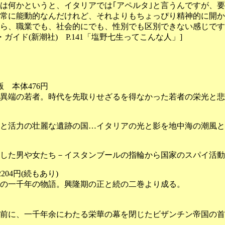
は何かというと、イタリアでは｢アペルタ｣と言うんですが、
常に能動的なんだけれど、それよりもちょっぴり精神的に開か
ら、職業でも、社会的にでも、性別でも区別できない感じです
イド(新潮社) P.141「塩野七生ってこんな人」]
 本体476円
た異端の若者。時代を先取りせざるを得なかった若者の栄光と悲
と活力の壮麗な遺跡の国…イタリアの光と影を地中海の潮風と
した男や女たち－イスタンブールの指輪から国家のスパイ活動
04円(続もあり)
の一千年の物語。興隆期の正と続の二巻より成る。
前に、一千年余にわたる栄華の幕を閉じたビザンチン帝国の