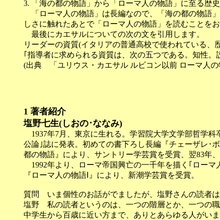
3. 「海の都の物語」から「ローマ人の物語」に至る歴
「ローマ人の物語」は長編なので、「海の都の物語」
しさに触れたあとで「ローマ人の物語」を読むことをお
最後にカエサルについての次の文を引用します。
リーダーの資質(イタリアの普通高校で使われている、歴
｢指導者に求められる資質は、次の五つである。知性。
(出典 「ユリウス・カエサル ルビコン以前 ローマ人の物
1
著者紹介
塩野七生(しおの･ななみ)
1937年7月、東京に生れる。学習院大学文学部哲学科卒
公論｣誌に発表。初めての書下ろし長編『チェーザレ･ボ
都の物語』により、サントリー学芸賞を受賞、翌83年
1992年より、ローマ帝国興亡の一千年を描く｢ローマ
『ローマ人の物語Ⅰ』により、新潮学芸賞を受賞。
質問 いま個性のお話がでましたが、塩野さんの読者は
塩野 私の読者というのは、一つの階層とか、一つの職
中学生から百歳に近い方まで、ありとあらゆる人がいま