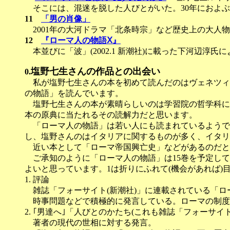
そこには、混迷を脱した人びとがいた。30年におよぶ
11
「男の肖像」
2001年の大河ドラマ「北条時宗」など歴史上の大人
12
『ローマ人の物語Ⅹ』
本並びに「波」(2002.1 新潮社)に載った下河辺淳
塩野七生さんの作品との出会い
0.
私が塩野七生さんの本を初めて読んだのはヴェネツィ
の物語」を読んでいます。
塩野七生さんの本が素晴らしいのは学習院の哲学科に
本の原典に当たれるその読解力だと思います。
「ローマ人の物語」は若い人にも読まれているようで
し、塩野さんのはイタリアに関するものが多く、イタリ
近い本として「ローマ帝国興亡史」などがあるのだと
ご承知のように「ローマ人の物語」は15巻を予定して
よいと思っています。1は折りにふれて(機会があれば)
1. 評論
雑誌「フォーサイト(新潮社)」に連載されている「ロ
時事問題などで積極的に発言している。ローマの制度
2. ｢男達へ｣「人びとのかたち(これも雑誌「フォーサ
著者の現代の世相に対する発言。