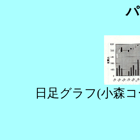
パ
日足グラフ(小森コー