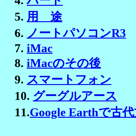
4.
ハード
5.
用 途
6.
ノートパソコンR3
7.
iMac
8.
iMacのその後
9.
スマートフォン
10.
グーグルアース
11.
Google Earth