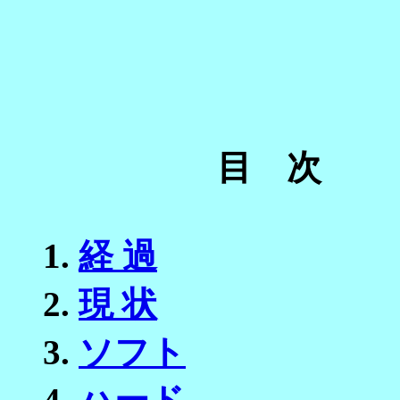
目 次
1.
経 過
2.
現 状
3.
ソフト