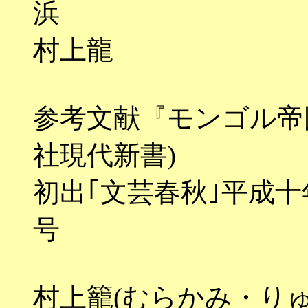
村上龍
参考文献『モンゴル帝
社現代新書)
初出｢文芸春秋｣平成
号
村上籠(むらかみ・りゅ