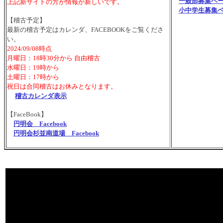
一般部募集ペ
上記新サイトの方が情報が新しいです。
小中学生募集
【稽古予定】
最新の稽古予定はカレンダ、FACEBOOKをご覧くださ
い。
2024/09/08時点
月曜日：18時30分から 自由稽古
水曜日：19時から
土曜日：17時から
祝日は合同稽古はお休みとなります。
稽古カレンダ表示
【FaceBook】
円明会 Facebook
円明会杉並南道場 Facebook