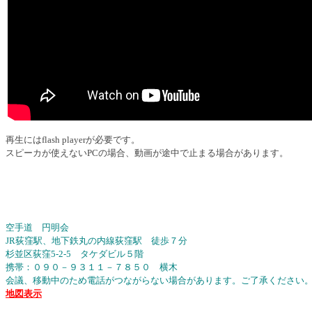
再生にはflash playerが必要です。
スピーカが使えないPCの場合、動画が途中で止まる場合があります。
空手道 円明会
JR荻窪駅、地下鉄丸の内線荻窪駅 徒歩７分
杉並区荻窪5-2-5 タケダビル５階
携帯：０９０－９３１１－７８５０ 横木
会議、移動中のため電話がつながらない場合があります。ご了承ください
地図表示