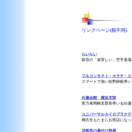
リンクページ(順不同)
らいらい
荻窪の「楽苦しい」空手道場
フルコンタクト・カラテ・ス
スマートで強い佐野師範率い
白蓮会館 横浜支部
実力者岡崎支部長率いる白蓮
ユニバーサルカイロプラクテ
稽古生もたまにお世話になっ
花散里の着付け部屋