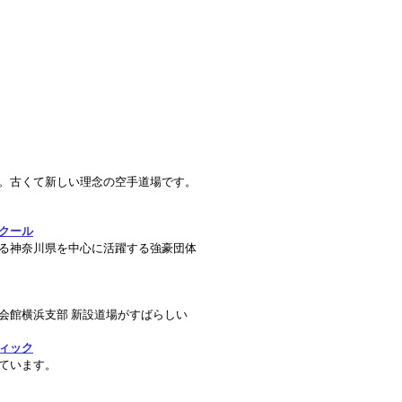
。古くて新しい理念の空手道場です。
クール
る神奈川県を中心に活躍する強豪団体
会館横浜支部 新設道場がすばらしい
ィック
ています。