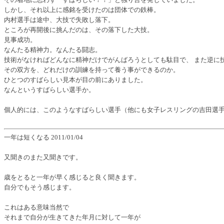
しかし、それ以上に感銘を受けたのは団体での鉄棒。
内村選手は途中、大技で失敗し落下。
ところが再開後に挑んだのは、その落下した大技。
見事成功。
なんたる精神力。なんたる闘志。
技術がなければどんなに精神だけでがんばろうとしても駄目で、 また逆に
その双方を、どれだけの訓練を持って養う事ができるのか。
ひとつのすばらしい見本が目の前にありました。
なんというすばらしい選手か。
個人的には、このようなすばらしい選手（他にも女子レスリングの吉田選
一年は短くなる 2011/01/04
又聞きのまた又聞きです。
歳をとると一年が早く感じると良く聞きます。
自分でもそう感じます。
これはある意味当然で
それまで自分が生きてきた年月に対して一年が