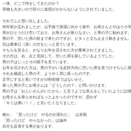
一体、どこで何をしてきたのか？
荷物も大きいので回りに迷惑がかからないようにされていました。
それでふと思い出しました。
何年前か忘れましたが、山手線で道場に向かう途中、お母さんとやはり小
席がひとつだけ空いており、お母さんが座りなさい、と男の子に勧めます
男の子、空いた席の前まで来たのですが、ピタッと立ち止まり動きません
目は乗車口（扉）の方をじっと見ています。
そちらを見ると、かなりお年を召された方が乗車されてきました。
その方は、右、左と見回して、空いた席を探しているようでした。
男の子はじっとその様子を見ています。
お年を召された方は、男の子がいる反対方向に空いた席を見つけそちらに
それを確認した男の子、ようやく席に座ったのです。
文字にすると長いですが10秒前後ではないかと。
座った男の子にお母さんは「どうしたの？」と問いかけます。
男の子は「おじいさんがいたから」と言うような答えをしていたように記
お母さんを座らせればもっとよかったのですが、思わず
「キミは偉い！！」と言いたくなりました。
確か、 「思ったけど やるのが遅れた」 は未熟
「思ったけど やらなかった」は論外
自分も反省する事があります。