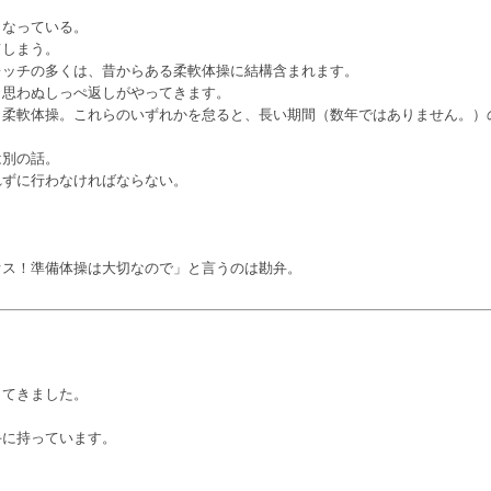
くなっている。
てしまう。
レッチの多くは、昔からある柔軟体操に結構含まれます。
、思わぬしっぺ返しがやってきます。
・柔軟体操。これらのいずれかを怠ると、長い期間（数年ではありません。）
は別の話。
れずに行わなければならない。
オス！準備体操は大切なので」と言うのは勘弁。
してきました。
手に持っています。