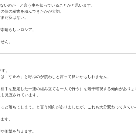
けないのか と言う事を知っていることかと思います。
どの位の稽古を積んできたかが大切。
だまだ及ばない。
が素晴らしいロシア。
ません。
。
ます。
くは「寸止め」と呼ぶのが慣わしと言って良いかもしれません。
（相手を想定した一連の組み立てを一人で行う）を若干軽視する傾向がありま
にも見直されています。
ょっと落ちてしまう。と言う傾向がありましたが、これも大分変わってきてい
います。
荷や衝撃を与えます。