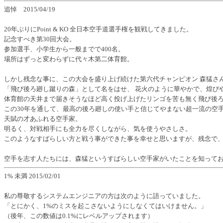
追悼 2015/04/19
20年ぶりにPoint & KO 全日本空手道選手権を観戦してきました。
記念すべき第30回大会。
参加選手、小学生から一般までで400名。
場所はずっと変わらずに代々木第二体育館。
しかし残念な事に、この大会を盛り上げ続けた第六代チャンピオン 森猛さ
「飛び後ろ廻し蹴りの森」として名をはせ、 花火のように華やかで、煌び
体育館の天井まで届きそうなほど高く投げ上げたリンゴを苦も無く飛び後ろ
この30年を通して、最高の後ろ廻しの使い手と信じてやまない超一流の空
天賦の才あふれる空手家。
明るく、対戦相手にも全力を尽くしながら、気を使うやさしさ。
このようなすばらしい方と戦う事ができた事を幸せと思いますが、残念で
空手を志す人たちには、森猛というすばらしい空手家がいたことを知って
1% 未満 2015/02/01
私の尊敬するシステムエンジニアの方は次のように語っていました。
「とにかく、1%のミスを起こさないようにしなくてはいけません。」
（後年、この数値は0.1%にレベルアップされます）