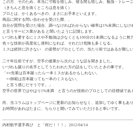
この方、そのため、本当に寸暇を惜しみ、寝る間も惜しみ、勉強・トレー
（きちんと息を抜くところは息を抜く）
プロとは、かくあるべきの、まさにお手本といえます。
商品に関する問い合わせを受けた際、、
自分が質問を受けた場合、調べなければわからない確率は1%未満にしなけ
と言うサービス業がある と聞いたように記憶します。
いづれも要するにミスや不勉強は少なくとも100分の1未満になるように努
色々な技術が高度化し便利になれば、それだけ危険も多くなる。
ミスは絶対に許さない の姿勢がプロとしての、当たり前ではあるが難し
二十年位前ですが、空手の後輩から次のような話を聞きました。
いづれも蹴りの名手としてうたわれた方の話をしていたときの事です。
「○○先輩は百本蹴ったら一本ミスがあるかもしれない。
××師範は百本蹴っても一本のミスもない。
と言う感じだそうです。」
空手の世界ではやはり1%未満 と言うのが技術のプロとしての目標値であ
尚、当コラムはトップページに更新のお知らせなく、追加してゆく事もあ
お時間があればたまに、ちらりと開いてみていただけると幸いです。
内村航平選手再び と「何だ！！！」 2012/04/14