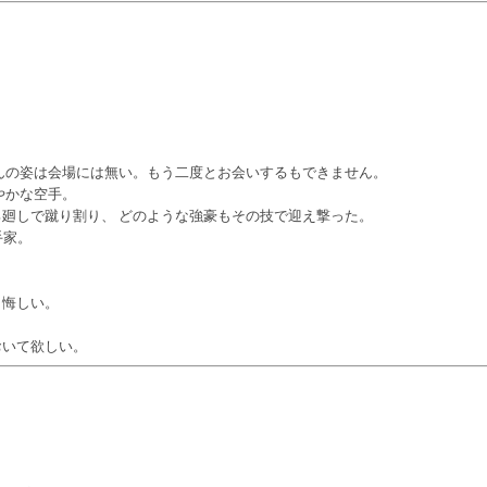
んの姿は会場には無い。もう二度とお会いするもできません。
やかな空手。
廻しで蹴り割り、 どのような強豪もその技で迎え撃った。
手家。
、悔しい。
おいて欲しい。