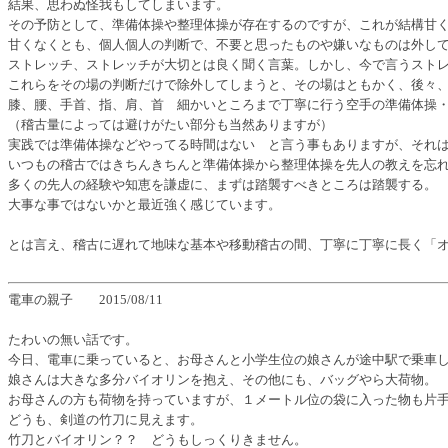
結果、思わぬ怪我もしてしまいます。
その予防として、準備体操や整理体操が存在するのですが、これが結構甘
甘くなくとも、個人個人の判断で、不要と思ったものや嫌いなものは外し
ストレッチ、ストレッチが大切とは良く聞く言葉。しかし、今で言うスト
これらをその場の判断だけで除外してしまうと、その場はともかく、後々
膝、腰、手首、指、肩、首 細かいところまで丁寧に行う空手の準備体操
（稽古量によっては避けがたい部分も当然ありますが）
実践では準備体操などやってる時間はない と言う事もありますが、それ
いつもの稽古ではきちんきちんと準備体操から整理体操を先人の教えを忘
多くの先人の経験や知恵を謙虚に、まずは踏襲すべきところは踏襲する。
大事な事ではないかと最近強く感じています。
とは言え、稽古に遅れて地味な基本や移動稽古の間、丁寧に丁寧に長く「
電車の親子 2015/08/11
たわいの無い話です。
今日、電車に乗っていると、お母さんと小学生位の娘さんが途中駅で乗車
娘さんは大きな多分バイオリンを抱え、その他にも、バッグやら大荷物。
お母さんの方も荷物を持っていますが、１メートル位の袋に入った物も片
どうも、剣道の竹刀に見えます。
竹刀とバイオリン？？ どうもしっくりきません。