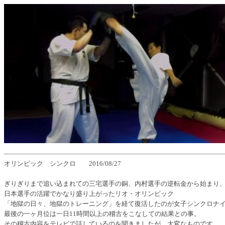
オリンピック シンクロ 2016/08/27
ぎりぎりまで追い込まれての三宅選手の銅、内村選手の逆転金から始まり
日本選手の活躍でかなり盛り上がったリオ・オリンピック
「地獄の日々、地獄のトレーニング」を経て復活したのが女子シンクロナ
最後の一ヶ月位は一日11時間以上の稽古をこなしての結果との事。
その稽古内容をテレビで話しているのを聞きましたが、大変なものです。