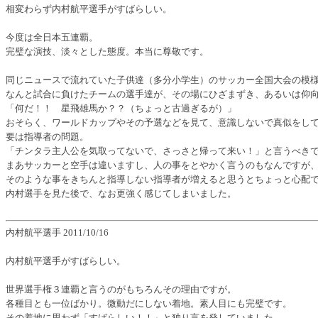
相変わらず内村航平選手がすばらしい。
今度は全日本五連覇。
完璧な演技、淡々とした態度。本当に尊敬です。
同じニュースで流れていた子供達（多分小学生）のサッカー全国大会の模
なんと試合に負けたチームの選手達が、その場にひざまずき、あるいは仰
「何だ！！ 星飛雄馬か？？（ちょっと古過ぎるが）」
おそらく、ワールドカップやその予選などを見て、意識しないで真似をし
要は指導者の問題。
「チンタラ主人公を気取ってないで、さっさと帰って来い！」と言うべき
まあサッカーと空手は違いますし、人の事をとやかく言うのもなんですが
そのような事をきちんと指導しない指導者が増えると思うとちょっと心配
内村選手を見た後で、なお更強く感じてしまいました。
内村航平選手 2011/10/16
内村航平選手がすばらしい。
世界選手権３連覇と言うのがもちろんその理由ですが。
各種目とも一位ばかり。微動だにしない着地。素人目にも完璧です。
その着地に思わず「すばらしい！！」と独り言を発していました。