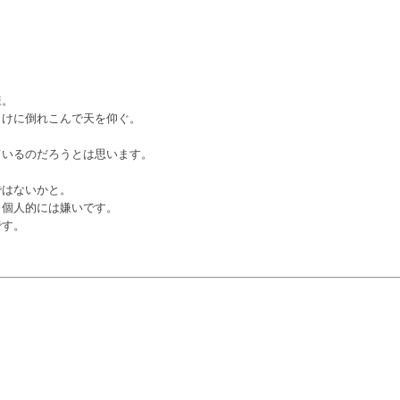
様。
向けに倒れこんで天を仰ぐ。
ているのだろうとは思います。
ではないかと。
、個人的には嫌いです。
です。