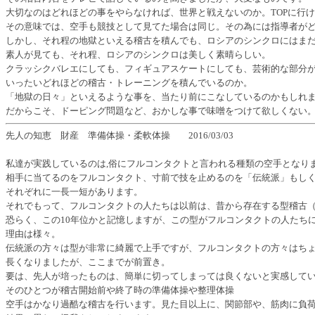
大切なのはどれほどの事をやらなければ、世界と戦えないのか。TOPに行
その意味では、空手も競技として見てた場合は同じ。その為には指導者が
しかし、それ程の地獄といえる稽古を積んでも、ロシアのシンクロにはま
素人が見ても、それ程、ロシアのシンクロは美しく素晴らしい。
クラッシクバレエにしても、フィギュアスケートにしても、芸術的な部分
いったいどれほどの稽古・トレーニングを積んでいるのか。
「地獄の日々」といえるような事を、当たり前にこなしているのかもしれ
だからこそ、ドーピング問題など、おかしな事で味噌をつけて欲しくない
先人の知恵 財産 準備体操・柔軟体操 2016/03/03
私達が実践しているのは,俗にフルコンタクトと言われる種類の空手となり
相手に当てるのをフルコンタクト、寸前で技を止めるのを「伝統派」もし
それぞれに一長一短があります。
それでもって、フルコンタクトの人たちは以前は、昔から存在する型稽古
恐らく、この10年位かと記憶しますが、この型がフルコンタクトの人たち
理由は様々。
伝統派の方々は型が非常に綺麗で上手ですが、フルコンタクトの方々はち
長くなりましたが、ここまでが前置き。
要は、先人が培ったものは、簡単に切ってしまっては良くないと実感して
そのひとつが稽古開始前や終了時の準備体操や整理体操
空手はかなり過酷な稽古を行います。見た目以上に、関節部や、筋肉に負