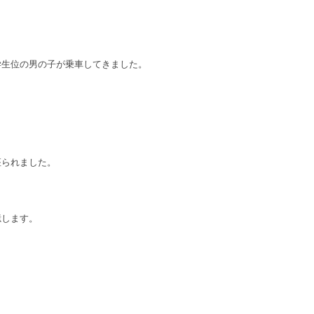
学生位の男の子が乗車してきました。
。
。
座られました。
憶します。