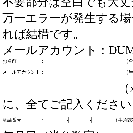
不要部分は空白でも大丈
万一エラーが発生する場
れば結構です。
メールアカウント：DUMMY
お名前 ：
（
メールアカウント：
（
（xxxxxxx@hi
に、全てご記入ください
電話番号 ：
-
-
（半角数