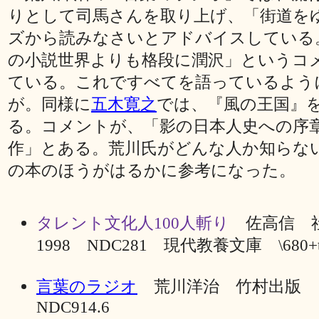
りとして司馬さんを取り上げ、「街道を
ズから読みなさいとアドバイスしている
の小説世界よりも格段に潤沢」というコ
ている。これですべてを語っているよう
が。同様に
五木寛之
では、『風の王国』
る。コメントが、「影の日本人史への序
作」とある。荒川氏がどんな人か知らな
の本のほうがはるかに参考になった。
タレント文化人100人斬り
佐高信 
1998 NDC281 現代教養文庫 \680+t
言葉のラジオ
荒川洋治 竹村出版 1
NDC914.6