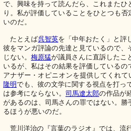
で、興味を持って読んだら、これまたひ
り。私が評価していることをひとつも否
いのだ。
たとえば
呉智英
を「中年おたく」と評
彼をマンガ評論の先達と見ているので、
じない。
梅原猛
が議員さんに直訴したこ
いるが、私はその結果を評価しているの
アナザー・オピニオンを提供してくれて
隆明
でも、彼の文学に関する視点を打っ
は参考にならない。
司馬遼太郎
の作品が
があるのは、司馬さんの罪ではない。勝
るほうが悪いのだ。
荒川洋治の『言葉のラジオ』では、流