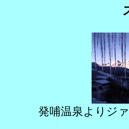
発哺温泉よりジ