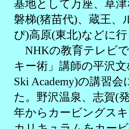
基地として万座、草津
磐梯(猪苗代)、蔵王、
ぴ)高原(東北)などに
NHKの教育テレビで
キー術」講師の平沢文雄先
Ski Academy)の
た。野沢温泉、志賀(発
年からカービングスキ
カリキュラムをカービ