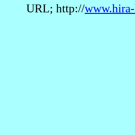
URL; http://
www.hira-