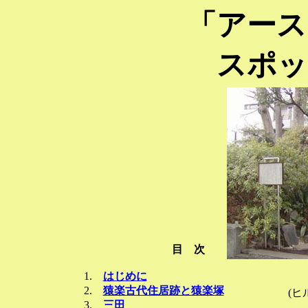
「アース
スポッ
目 次
1.
はじめに
2.
猿楽古代住居跡と猿楽塚
(ヒ
3.
三田