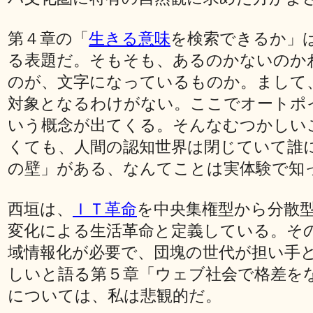
第４章の「
生きる意味
を検索できるか」
る表題だ。そもそも、あるのかないのか
のが、文字になっているものか。まして
対象となるわけがない。ここでオートポ
いう概念が出てくる。そんなむつかしい
くても、人間の認知世界は閉じていて誰
の壁」がある、なんてことは実体験で知
西垣は、
ＩＴ革命
を中央集権型から分散
変化による生活革命と定義している。そ
域情報化が必要で、団塊の世代が担い手
しいと語る第５章「ウェブ社会で格差を
については、私は悲観的だ。