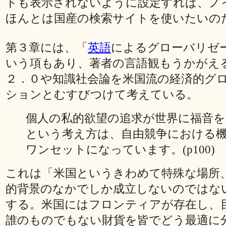
トも表示されないように設定すれば、ノ
ほんとは国産の検索サイトを使いたいの
第３章には、「
英語
によるグローバリゼ
いう項もあり、著者の言語観もうかがえ
２．０や知識社会論を米国流の経済的グ
ションとむすびつけて考えている。
個人の私的欲望の追求が世界に福音
という考え方は、自由競争における
ワンセットになっています。(p100)
これは「米国というきわめて特殊な場所
的背景のなかでしか成立しないのではな
する。米国にはフロンティアが存在し、
誰のものでもない財貨を皆でどう最適に