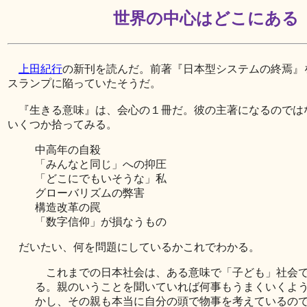
世界の中心はどこにある
上田紀行
の新刊を読んだ。前著『日本型システムの終焉』
スランプに陥っていたそうだ。
『生きる意味』は、会心の１冊だ。彼の主著になるのでは
いくつか拾ってみる。
中高年の自殺
「みんなと同じ」への抑圧
「どこにでもいそうな」私
グローバリズムの弊害
構造改革の罠
「数字信仰」が損なうもの
だいたい、何を問題にしているかこれでわかる。
これまでの日本社会は、ある意味で「子ども」社会で
る。親のいうことを聞いていれば何事もうまくいくよ
かし、その親も本当に自分の頭で物事を考えているの