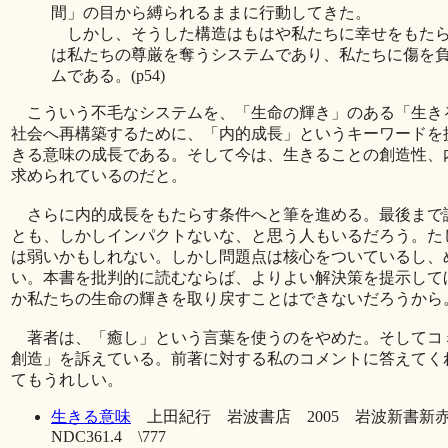
間」の目から縛られるままに行動してきた。
しかし、そうした構造はもはや私たちに幸せをもたら
は私たちの尊厳を奪うシステムであり、私たちに傷を
ムである。(p54)
こういう不毛なシステムを、「生命の輝き」のある「生き
社会へ再構築するために、「内的成長」というキーワードを
きる意味の成長である。そして今は、生きることの創造性、
求められているのだと。
さらに内的成長をもたらす条件へと筆を進める。最後まで
とも、しかしインパクトないな、と思う人もいるだろう。た
は弱いかもしれない。しかし問題点は核心をついているし、
い。本書を批判的に読むならば、よりよい解決策を提示して
か私たちの生命の輝きを取り戻すことはできないだろうから
著者は、「癒し」という言葉を使うのをやめた。そしてコ
創造」を訴えている。前著に対する私のコメントに答えてく
てもうれしい。
生きる意味
上田紀行 岩波書店 2005 岩波新書新赤
NDC361.4 \777