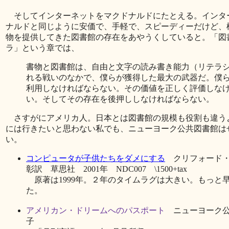
そしてインターネットをマクドナルドにたとえる。インタ
ナルドと同じように安価で、手軽で、スピーディーだけど、
物を提供してきた図書館の存在をあやうくしていると。「図
ラ」という章では、
書物と図書館は、自由と文字の読み書き能力（リテラ
れる戦いのなかで、僕らが獲得した最大の武器だ。僕
利用しなければならない。その価値を正しく評価しな
い。そしてその存在を後押ししなければならない。
さすがにアメリカ人。日本とは図書館の規模も役割も違う
には行きたいと思わない私でも、ニューヨーク公共図書館は
い。
コンピュータが子供たちをダメにする
クリフォード・
彰訳 草思社 2001年 NDC007 \1500+tax
原著は1999年。２年のタイムラグは大きい。もっと
た。
アメリカン・ドリームへのパスポート
ニューヨーク公
子