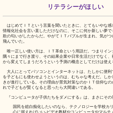
リテラシーがほしい
はじめてＩＴという言葉を聞いたときに、とてもいやな感
情報化社会を言い直しただけなのに、そこに何か新しい夢で
欺の匂いがしたからだ。やがてＩＴバブルが生まれ、気がつ
飛んでいた。
唯一正しい使い方は、ＩＴ革命という用語だ。つまりイン
隅々にまで行き渡り、その結果企業や日常生活だけでなく、
から変えてしまうだろうという予測の概念としてだけは使え
大人にとってパソコンとインターネットは、たしかに便利
を子どもにも使わせようというのは、むちゃな考えだ。しか
きが進行している。その理由が景気対策なのかＩＴ信仰なの
れで子どもが賢くなると思ったら大間違いである。
『コンピュータが子供たちをダメにする』は、まさにその
国民を総白痴化したいのなら、テクノロジーを学校カ
心に据えればいい‐ビデオ教材やコンピュータやマルチ