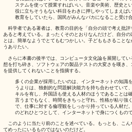
ステムを使って授業すればいい。音楽や美術、歴史と
役に立ちそうもない科目をわきに押しやってしまえばい
教育をしていたら、国民がみんなバカになること受け
科学者である著者は、教育の目的を「自分の頭で考え批評
あると考えている。まったくそのとおりなんだけど、自分の
とは、簡単なようでとてもむつかしい。子どももさることな
うありたい。
さらに本書の後半では、コンピュータ文化論を展開してい
想を打ち砕き、ソフトウェアの製品テストの大変さを嘆き、
を提供してくれないことを指摘する。
多くの企業が採用したいのは、インターネットの知識
うよりは、独創的な問題解決能力を持ち合わせていて
キルを有し、外国語も使える人材のほうであることは
言うまでもなく、時間をきちっと守れ、性格が粘り強
で、仕事に対する倫理観をしっかり持っている人材だ
のどれひとつとして、インターネットで身につくもの
このように当たり前のことを述べている。もっとも、こん
てめったにいるものではないのだけど。