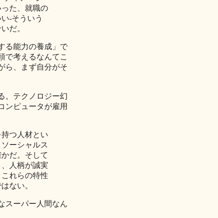
いった、就職の
い‐そういう
合いだ。
する能力の養成」で
頭で考えるなんてこ
がら、まず自分がそ
る。テクノロジー幻
コンピュータが雇用
を持つ人材とい
、ソーシャルス
確かだ。そして
く、人柄が誠実
。これらの特性
ではない。
なスーパー人間なん