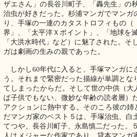
ザエさん」の長谷川町子、「轟先生」の
治虫が好きだった。杉浦マンガでマンガ
り、手塚の一連のカタストロフィもの（
界」、「太平洋Ｘポイント」、「地球を
「大洪水時代」など）に魅了された。そ
ガは劇画の生みの親であった。
しかし60年代に入ると、手塚マンガに
う。それまで緊密だった描線が単調とな
てしまったからだ。そして世の中供（大
ば子供でもない、微妙な年齢の読者層）
アクションに熱中する。そのころ彼の姉
だマンガ家のベスト５は、手塚治虫、白
てつや、長谷川町子、永島慎二だった。
人はメジャーな作家であり、貸本マンガ