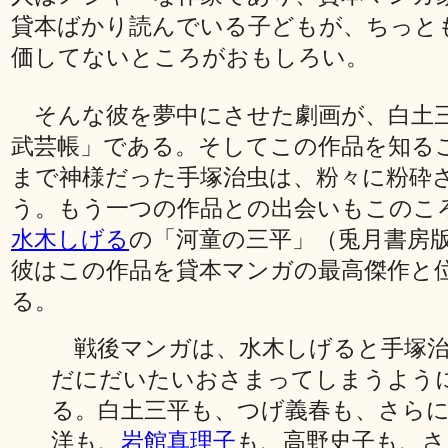
貸本ばかり読んでいる子どもが、ちっと
価してないところがおもしろい。
そんな彼を夢中にさせた劇画が、白土
武芸帳」である。そしてこの作品を知る
まで神様だった手塚治虫は、粉々に粉砕
う。もう一つの作品との出会いもこのこ
水木しげる
の「河童の三平」（兎月書房
彼はこの作品を貸本マンガの最高傑作と
る。
戦後マンガは、水木しげると手塚治
だにだいたいおさまってしまうよう
る。白土三平も、つげ義春も、さら
洋も、
岩館真理子
も、高野史子も、さ