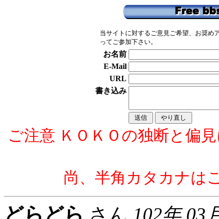
当サイトに対するご意見ご希望、お奨めア
ってご参加下さい。
お名前
E-Mail
URL
書き込み
ご注意 ＫＯＫＯの独断と偏
尚、半角カタカナは
どらどら
さん
102年 03