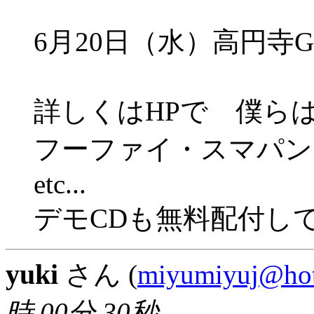
6月20日（水）高円寺GEA
詳しくはHPで 僕ら
フーファイ・スマパン
etc...
デモCDも無料配付し
yuki
さん (
miyumiyuj@hot
時 00分 30秒