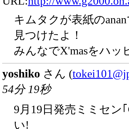
URL:
http://www.g2000.on.a
キムタクが表紙のana
見つけたよ！
みんなでX'masをハ
yoshiko
さん (
tokei101@jp
54分 19秒
9月19日発売ミミセン｢G
い!