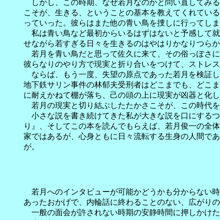
しかし、この時期、なぜ若月なのかと問い直してみる
こそが、生きる、ということの基本を教えてくれている
っていった。彼らはまた他の青い鳥を捜しに行ってしま
私は青い鳥など最初からいるはずはないと予感して就
せながら若すぎる日々を生きるのはやはりかなりつらか
若月を青い鳥だと思って佐久に来て、その俗っぽさに
彼らなりのやり方で現実と折り合いをつけて、ストレス
ならば、もう一度、失望の原点であった若月を検証し
地下鉄サリン事件の林郁夫受刑者はどこまでも、どこま
に耐えかねて棚が落ち、己の頭の上に現実が凶器と化し
若月の現実と切り結ぶしたたかさこそが、この時代を
小さな説を書き続けてきた私が大きな説を口にするつ
り』、そしてこの本を読んでもらえば、若月俊一の全体
家ではあるが、心身ともに日々流転する生身の人間であ
が。
若月へのインタビューが可能かどうかも分からない時
あったおかげで、内輪話に終わることのない、広がりの
一般の面会が許されない時期の安静時間に押しかけた