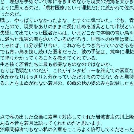
と、理想を手ぬぐいで頭に巻き止めながら現実の泥海を犬かき
ように思えるのだ。｢農村医療｣という理想だけに惹かれて佐
ったのだ。
職し、やっぱりいなかったよな、とすぐに気づいた。でも、青
ったので、現実をありのままに受け止める道具として小説とい
失望して出ていった医者たちは、いまどこかで本物の青い鳥を
に満ちた現実の海を泳いでいるのだろう。理想への欲望は常に
てみれば、自分が折り合い、これからもつき合っていかざるを
でも青い鳥を捜し続けた医者だった。彼の手記は、純粋に理想
て降りかかってくることを教えてくれている。
生さ抜く若者たちに最も必要なものなのではないか。
もりは毛頭ないのだが、これがインタビューを終えての素直な
像がかなりはっきりと分かっていただけるのではないかと期待
ることをまぬがれない若月の、88歳の秋の姿のみを記録した
点で私の出した企画に素早く対応してくれた岩波書店の川上隆
ある本音を若月は語ってくれたのだと思います。
治療関係者でもない私の入室をこころよく許可してくださった