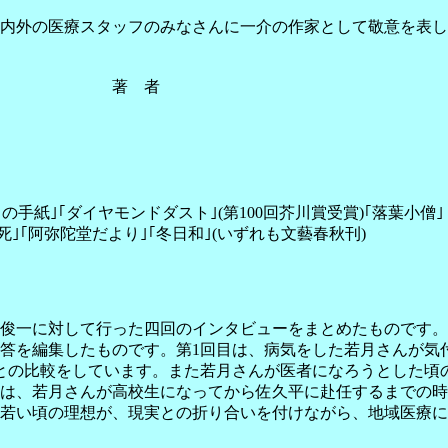
内外の医療スタッフのみなさんに一介の作家として敬意を表し
者
手紙｣｢ダイヤモンドダスト｣(第100回芥川賞受賞)｢落葉小僧｣
阿弥陀堂だより｣｢冬日和｣(いずれも文藝春秋刊)
一に対して行った四回のインタビューをまとめたものです。前
答を編集したものです。第1回目は、病気をした若月さんが気
との比較をしています。また若月さんが医者になろうとした頃
目は、若月さんが高校生になってから佐久平に赴任するまでの時
若い頃の理想が、現実との折り合いを付けながら、地域医療に