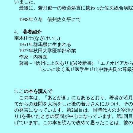
いました。
最後に、若月俊一の救命処置に携わった佐久総合病院
1998年立冬 信州佐久平にて
著 
4.
著者紹介
南木佳士(なぎけいし)
1951年群馬県に生まれる
1977年秋田大学医学部卒業
作家・内科医
著書－｢信州に上医あり｣(岩波新書) ｢エチオピアからの
｢ふいに吹く風｣｢医学生｣｢山中静夫氏の尊厳死｣｢
5.
この本を読んで
この本は、「あとがき」にもあるとおり、著者が若月俊
てからの疑問を大病をした後の若月さんにぶつけ、その
の発言になっています。第2回目は、同時代人の太宰治
り｣を書いたときの疑問が中心になっています。第3回
げています。この本を読んで改めて思ったことは、彼の