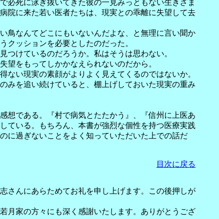
で必死に泳ぎ抜いてきた彼の一見みっともない生きざま
久病院に来た若い医者たちは、現実との乖離に失望して去
い鳥なんてどこにもいないんだよな、と無理に言い聞か
うクッションを必要としたのだった。
見つけているのだろうか。私はそうは思わない。
失望をもってしかかなえられないのだから。
得ない現実の素顔がよりよく見えてくるのではないか。
のみを追い続けていると、棚上げしておいた現実の重み
感想である。『村で病気とたたかう』、『信州に上医あ
している。もちろん、本書が強烈な個性を持つ医療実践
ものに過ぎないことをよく知っていただいた上での話だ
目次に戻る
志さんにあらためてお礼を申し上げます。この後押しが
若月家の方々にも深く感謝いたします。ありがとうござ