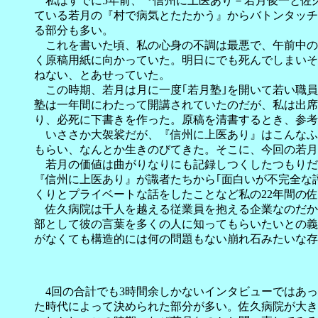
私はすでに5年前、『信州に上医あり－若月俊一と佐
ている若月の『村で病気とたたかう』からバトンタッチ
る部分も多い。
これを書いた頃、私の心身の不調は最悪で、午前中の
く原稿用紙に向かっていた。明日にでも死んでしまいそ
ねない、とあせっていた。
この時期、若月は月に一度｢若月塾｣を開いて若い職員
塾は一年間にわたって開講されていたのだが、私は出席
り、必死に下書きを作った。原稿を清書するとき、参考
いささか大袈裟だが、『信州に上医あり』はこんなふ
もらい、なんとか生きのびてきた。そこに、今回の若月
若月の価値は曲がりなりにも記録しつくしたつもりだ
『信州に上医あり』が識者たちから｢面白いが不完全な
くりとプライベートな話をしたことなど私の22年間の
佐久病院は千人を越える従業員を抱える企業なのだか
部として彼の言葉を多くの人に知ってもらいたいとの義
がなくても構造的には何の問題もない崩れ石みたいな存
4回の合計でも3時間余しかないインタビューではあっ
た時代によって決められた部分が多い。佐久病院が大き