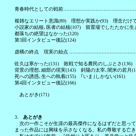
青春時代としての戦前………………………………………
複雑なエリート意識(89) 理想か実践か(93) 理念だけで
小説家の結核､医者の結核(107) 留置場でしたたかに生きの
都落ちの絶望はなかった(120)
第3回インタビュー後記(124)
虚構の終点 現実の始点 ……………………………………
佐久は寒かった(131) 敗戦で知る農民のしぶとさ(136)
背景の理想､細部の現実(143) 斜陽の太宰､闇米の若月(14
死への誘惑､生への執着(155) ｢いま｣しかない(161)
第4回インタビュー後記(166)
あとがき(171)
3.
あとがき
次の一作こそが生涯の最高傑作になるはずだと思って
まった作品には興味を示さなくなる。私の尊敬する亡き