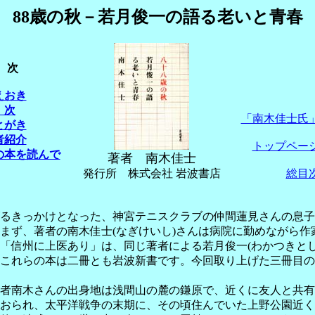
88歳の秋－若月俊一の語る老いと青春
次
えおき
 次
「南木佳士氏
とがき
者紹介
トップペー
の本を読んで
著者
南木佳士
発行所 株式会社 岩波書店
総目
るきっかけとなった、神宮テニスクラブの仲間蓮見さんの息子
まず、著者の南木佳士(なぎけいし)さんは病院に勤めながら
「信州に上医あり」は、同じ著者による若月俊一(わかつきと
これらの本は二冊とも岩波新書です。今回取り上げた三冊目の
者南木さんの出身地は浅間山の麓の鎌原で、近くに友人と共有
おられ、太平洋戦争の末期に、その頃住んでいた上野公園近く