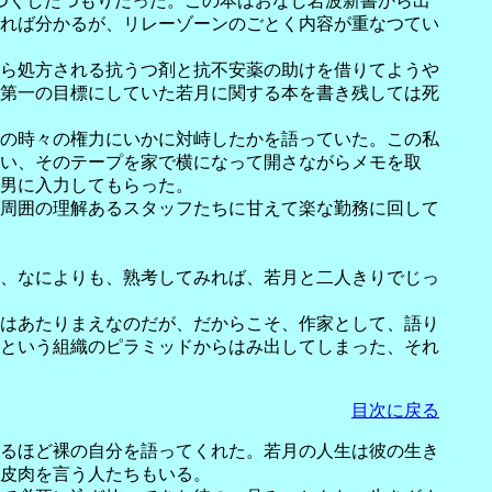
つくしたつもりだった。この本はおなじ岩波新書から出
れば分かるが、リレーゾーンのごとく内容が重なつてい
ら処方される抗うつ剤と抗不安薬の助けを借りてようや
第一の目標にしていた若月に関する本を書き残しては死
の時々の権力にいかに対峙したかを語っていた。この私
い、そのテープを家で横になって開さながらメモを取
男に入力してもらった。
周囲の理解あるスタッフたちに甘えて楽な勤務に回して
て、なによりも、熟考してみれば、若月と二人きりでじっ
はあたりまえなのだが、だからこそ、作家として、語り
という組織のピラミッドからはみ出してしまった、それ
目次に戻る
るほど裸の自分を語ってくれた。若月の人生は彼の生き
皮肉を言う人たちもいる。