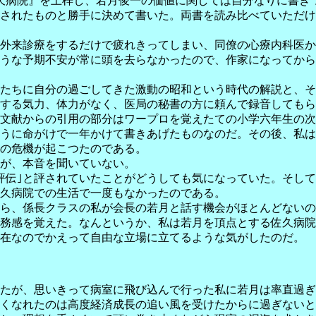
久病院』を上梓し、若月俊一の価値に関しては自分なりに書き
されたものと勝手に決めて書いた。両書を読み比べていただけ
外来診療をするだけで疲れきってしまい、同僚の心療内科医か
うな予期不安が常に頭を去らなかったので、作家になってから
たちに自分の過ごしてきた激動の昭和という時代の解説と、そ
する気力、体力がなく、医局の秘書の方に頼んで録音してもら
文献からの引用の部分はワープロを覚えたての小学六年生の次
うに命がけで一年かけて書きあげたものなのだ。その後、私は
の危機が起こつたのである。
が、本音を聞いていない。
評伝｣と評されていたことがどうしても気になっていた。そし
佐久病院での生活で一度もなかったのである。
ら、係長クラスの私が会長の若月と話す機会がほとんどないの
務感を覚えた。なんというか、私は若月を頂点とする佐久病院
在なのでかえって自由な立場に立てるような気がしたのだ。
たが、思いきって病室に飛び込んで行った私に若月は率直過ぎ
くなれたのは高度経済成長の追い風を受けたからに過ぎないと