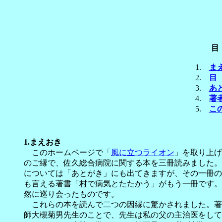
目 
1.
ま
2.
目
3.
あ
4.
著
5.
こ
1.
まえおき
このホームページで「
風に立つライオン
」を取り上げ
のご縁で、佐久総合病院に関する本を三冊読みました。
については「あとがき」にも出てきますが、その一冊の
も言える著書「村で病気とたたかう」がもう一冊です。
然に巡り会ったものです。
これらの本を読んで二つの因縁に驚かされました。著
師大槻菊男先生のことで、先生は私の父の主治医をして