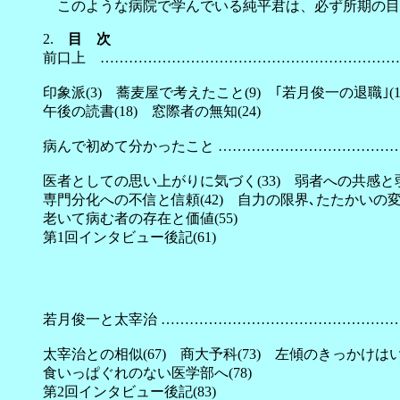
このような病院で学んでいる純平君は、必ず所期の目
2.
目 次
前口上 ………………………………………………………
印象派(3) 蕎麦屋で考えたこと(9) ｢若月俊一の退職｣(1
午後の読書(18) 窓際者の無知(24)
病んで初めて分かったこと …………………………………
医者としての思い上がりに気づく(33) 弱者への共感と弱
専門分化への不信と信頼(42) 自力の限界､たたかいの変容
老いて病む者の存在と価値(55)
第1回インタビュー後記(61)
若月俊一と太宰治 ……………………………………………
太宰治との相似(67) 商大予科(73) 左傾のきっかけはい
食いっぱぐれのない医学部へ(78)
第2回インタビュー後記(83)