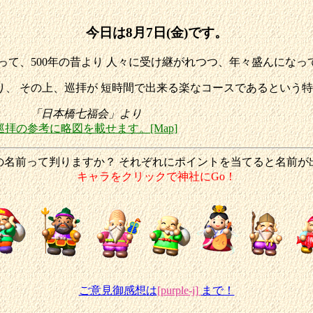
今日は8月7日(金)です。
って、500年の昔より 人々に受け継がれつつ、年々盛んになっ
、 その上、巡拝が 短時間で出来る楽なコースであるという
「日本橋七福会」より
巡拝の参考に略図を載せます。[Map]
の名前って判りますか？ それぞれにポイントを当てると名前が
キャラをクリックで神社にGo！
ご意見御感想は
[purple-j]
まで！