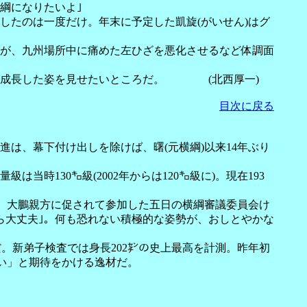
綱になりたいよ｣
たのは一度だけ。年末に予定した凱旋(がいせん)はグ
が、九州場所中に痛めた左ひざを悪化させるなど体調面
に、成長した姿を見せたいところだ。 (北西厚一)
目次に戻る
は、幕下付け出しを除けば、曙(元横綱)以来14年ぶり
130㌔級(2002年からは120㌔級に)。現在193
。大鵬親方に促されて参加した五日の横綱審議委員会け
ら大丈夫｣。何も恐れない積極的な姿勢が、おしとやかな
。新弟子検査では身長202㌢の史上最高を計測。昨年初
しい」と期待をかける逸材だ。