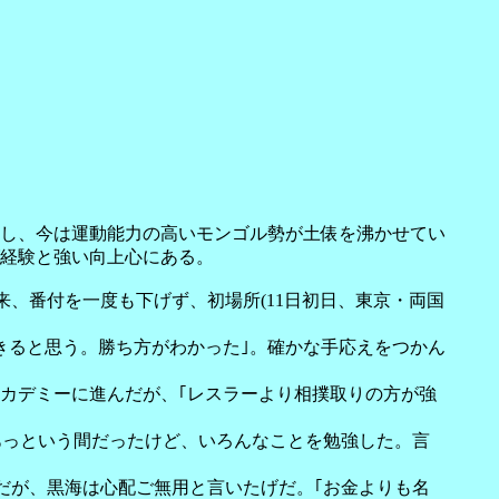
巻し、今は運動能力の高いモンゴル勢が土俵を沸かせてい
グ経験と強い向上心にある。
、番付を一度も下げず、初場所(11日初日、東京・両国
できると思う。勝ち方がわかった｣。確かな手応えをつかん
カデミーに進んだが、｢レスラーより相撲取りの方が強
｢あっという間だったけど、いろんなことを勉強した。言
だが、黒海は心配ご無用と言いたげだ。｢お金よりも名