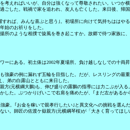
を考えればいいが、自分は強くなって尊敬されたい。いつか横
ごした。戦禍で家を追われ、友人も亡くした。来日後、帰国し
すれば、みんな喜ぶと思う｣。初場所に向けて気持ちははやる
、年始のお祈りをした。
州揚所のような相撲で旋風を巻き起こすか。故郷で待つ家族
にある。初土俵は2002年夏場所。負け越しなしでの十両昇進
の例に漏れず五輪を目指した。だが、レスリングの最重量級は当時
変え、弟の白露山とともに来日した。
方(元横綱大鵬)も、伸び盛りの露鵬の指導には力こぶが入る
かした。ぶつかりげいこで右肩を痛めたが、｢まだ左があるか
強豪。｢お金を稼いで親孝行したい｣と異文化への挑戦を選んだ
いない。師匠の佐渡ケ嶽親方(元横綱琴桜)が「大きく育ってほ