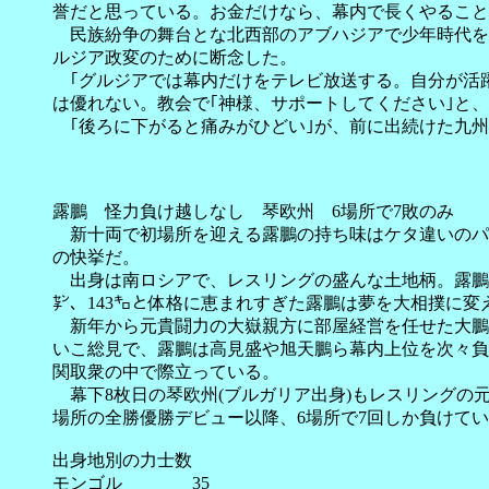
誉だと思っている。お金だけなら、幕内で長くやること
民族紛争の舞台とな北西部のアブハジアで少年時代を過
ルジア政変のために断念した。
｢グルジアでは幕内だけをテレビ放送する。自分が活躍
は優れない。教会で｢神様、サポートしてください｣と
｢後ろに下がると痛みがひどい｣が、前に出続けた九
露鵬 怪力負け越しなし 琴欧州 6場所で7敗のみ
新十両で初場所を迎える露鵬の持ち味はケタ違いのパワー
の快挙だ。
出身は南ロシアで、レスリングの盛んな土地柄。露鵬も強豪
㌢、143㌔と体格に恵まれすぎた露鵬は夢を大相撲に
新年から元貴闘力の大嶽親方に部屋経営を任せた大鵬親
いこ総見で、露鵬は高見盛や旭天鵬ら幕内上位を次々負
関取衆の中で際立っている。
幕下8枚日の琴欧州(ブルガリア出身)もレスリングの元
場所の全勝優勝デビュー以降、6場所で7回しか負けて
出身地別の力士数
モンゴル 35