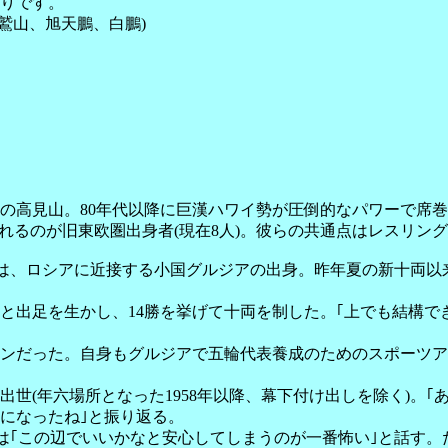
りです。
山、旭天鵬、白鵬)
の高見山。80年代以降に巨漢ハワイ勢が圧倒的なパワーで席
れるのが旧東欧圏出身者(現在8人)。彼らの共通点はレスリン
)は、ロシアに近接する小国グルジアの出身。昨年夏の新十両以来
しと出足を生かし、14勝を挙げて十両を制した。｢上でも結構
ンだった。自身もグルジアで五輪代表養成のためのスポーツア
出世(年六場所となった1958年以降、幕下付け出しを除く)。
になったね｣と振り返る。
は｢この辺でいいかなと安心してしまうのが一番怖い｣と話す。