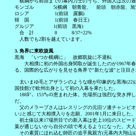
横綱から前頭までの幕内力士のうち、外国人は次の通
モンゴル 5(横綱 朝青龍、 前頭 朝赤龍、旭鷲
ロシア 1(前頭 露鵬)
韓 国 1(前頭 春日王)
グルジア 1(前頭 黒海)
合 計 8 8/37=22%
人数でも2割を越えています。
3. 角界に東欧旋風
黒海 「いつか横綱に」 故郷凱旋に不退転
大相撲に初の外国出身関取が誕生したのが1967年春
る。国際的な広がりを見せる角界で"新たな波"と注目さ
太いまゆ毛とアザラシのような瞳が印象的な黒海(22
国技館)で欧州出身として初の入幕を果たした。
188㌢、153㌔の恵まれた体。先場所は強烈な突き押
だ。
父のメラープさんはレスリングの元旧ソ連チャンピオ
い｣と感じて大相撲入りを志願、2001年1月に来日した。
初土俵以来17場所目での新入幕は史上10位のスピード
葉が通じないから自分の頭で考えるようになった。大人
その素質にほれ込む師匠の追手風親方(元幕内大翔山)