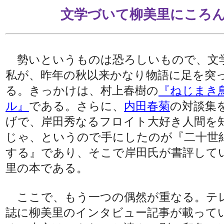
文学づいて柳美里にころ
勢いというものは恐ろしいもので、文
私が、昨年の秋以来かなり物語に足を突
る。きっかけは、村上春樹の
『ねじまき
ル』
である。さらに、
内田春菊
の対談集
げで、岸田秀なるフロイト大好き人間を
じゃ、というので手にしたのが『二十世
する』であり、そこで岸田氏が書評して
里の本である。
ここで、もう一つの偶然が重なる。テ
誌に柳美里のインタビュー記事が載って