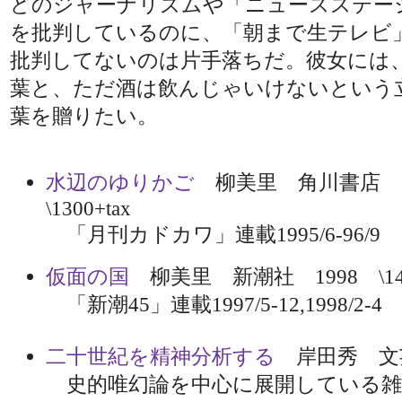
どのジャーナリズムや「ニュースステー
を批判しているのに、「朝まで生テレビ
批判してないのは片手落ちだ。彼女には
葉と、ただ酒は飲んじゃいけないという
葉を贈りたい。
水辺のゆりかご
柳美里 角川書店 
\1300+tax
「月刊カドカワ」連載1995/6-96/9
仮面の国
柳美里 新潮社 1998 \140
「新潮45」連載1997/5-12,1998/2-4
二十世紀を精神分析する
岸田秀 文芸
史的唯幻論を中心に展開している雑