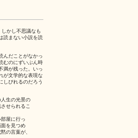
い。しかし不思議なも
は読まない小説を読
読んだことがなかっ
読むのにずいぶん時
不満が残った。いっ
れが文学的な表現な
にしびれるのだろう
の人生の光景の
識させられるこ
小部屋に行っ
画面を見つめ
沈黙の言葉が、