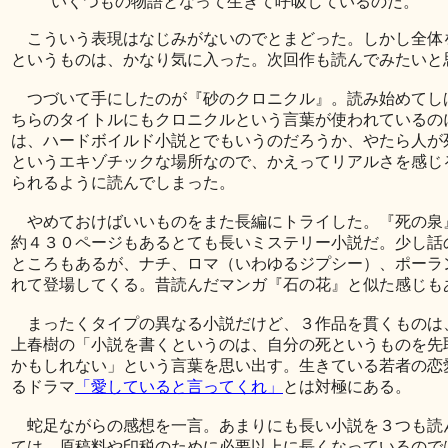
いくつもの物語となって生きて呼吸しているのだ。
こういう表現はなじみがないのでとまどった。しかし全体
というものは、かなり気に入った。次回作も読んでみたいと
つづいて手にしたのが『砂のクロニクル』。読み始めてし
ちらのタイトルにもクロニクルという言葉が使われているの
は、ハードボイルド小説とでもいうのだろうか、やたら人が
というエキゾチックな場所なので、かえってリアルさを感じ
られるように読んでしまった。
やめておけばいいものをまた長編にトライした。『死の泉
約４３０ページもあるとても長いミステリー小説だ。少し話
ところもあるが、ナチ、ロマ（いわゆるジプシー）、ポーラ
れて登場してくる。昔読んだマンガ『石の花』と似た感じも
まったくタイプの異なる小説だけど、３作品を貫くものは
上春樹の「小説を書くというのは、自分の死というものを先
かもしれない」という言葉を思い出す。生きている若者の恋
るドラマ
「愛していると言ってくれ」
とは対極にある。
蛇足ながらの感想を一言。あまりにも長い小説を３つも読
ては、原稿料や印税のために必要以上に長くなっているので