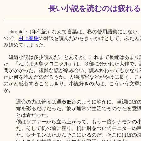
長い小説を読むのは疲れる
chronicle（年代記）なんて言葉は、私の使用語彙にはな
ので、
村上春樹
の対談を読んだのをきっかけとして、ふだん
み始めてしまった。
短編小説は多少読んだことあるが、これまで長編はあまり
た。『ねじまき鳥クロニクル』は、３部に分かれた大作で、
間がかかった。複雑な話が絡み合い、読み終わってもかなり
たい何を読んだのだろうか。人物描写などがやけに長く、こ
のかと感心することしきり。小説好きの人は、こういう文章
か。
運命の力は普段は通奏低音のように静かに、単調に彼
縁を彩るだけだった。彼が通常の生活でその存在を意
とは希だった。
僕はソファーから立ち上がって、もう一度シナモンの
た。そして机の前に座り、机に肘をついてモニターの
た。シナモンはたぶんそこにいるのだ。そこには彼の