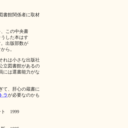
図書館関係者に取材
を、この中央書
そうした本はす
す。出版部数が
すから。
それは小さな出版社
の公立図書館があるの
員には選書能力がな
ぎて、肝心の蔵書に
トラ
が必要なのかも
ト 1999