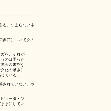
ある。つまらない本
図書館について次の
ンガを、それが
まうのは困った
立国会図書館な
ーク化の動きに
感じている。
善されていない。や
ンピュータ・ソ
だままにしてい