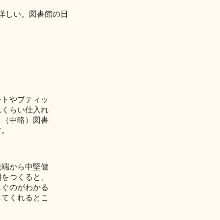
詳しい。図書館の日
ートやブティッ
れくらい仕入れ
？（中略）図書
す。
先端から中堅健
棚をつくると、
らぐのがわかる
してくれるとこ