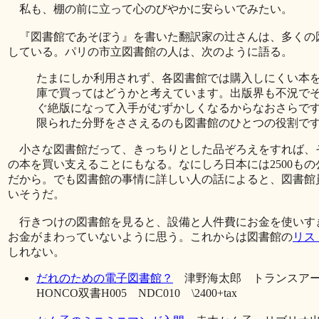
私も、棚の前に立って心のびやかに安らいでみたい。
『図書館であそぼう』を書いた翻訳家の辻さんは、多くの
している。パリの市立図書館の人は、次のように語る。
たまにしか利用されず、各図書館では購入しにくい本
庫で買ってはどうかと考えています。出版界も不況で
ぐ絶版になって入手がむずかしくなるからなおさらで
限られた分野をささえるのも図書館のひとつの役割で
小さな図書館だって、きっちりとした品ぞろえをすれば、
の本を買い支えることにもなる。なにしろ日本には2500も
だから。でも図書館の事情に詳しい人の話によると、図書館
いそうだ。
行きつけの図書館を見ると、設備と人件費にお金を使いす
お金がまわっていないように思う。これからは図書館の
リス
しれない。
だれのための電子図書館？
津野海太郎 トランスアー
HONCO双書H005 NDC010 \2400+tax