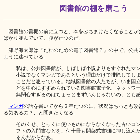
図書館の棚を磨こう
図書館の書棚の前に立つと、本をぶちまけたくなることが
ばかり並んでいて、腹がたつのだ。
津野海太郎は『だれのための電子図書館？』の中で、公共
ように述べている。
私は、公共図書館が、しばしば小説よりもすぐれたマ
小説でなくマンガであるという理由だけで排除してし
ことだと思っている。地域図書館の人たちが、いま国
どを中心にすすめられている図書館電子化、ネットワ
無関心すぎるのはちょっとまずいんじゃないの、とも
マンガ
の話を書いてから２年たつのに、状況はちっとも改
る気あるの？、と聞きたくなる。
そのくせ、とっくに使いものにならなくなった古いコ
フトの入門書などを、何十冊も開架式書棚に押し込ん
るんだからなあ。