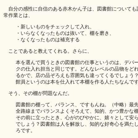
自分の感性に自信のある赤木かん子は、図書館についても
常作業とは、
・新しいものをチェックして入れ、
・いらなくなったものは抜いて、棚を磨き、
・なくなったものは補充する
ことであると教えてくれる。さらに、
本を選んで買うときの図書館の仕事というのは、デパ
クの仕入れ担当と同じです。どんなレベルの品物をど
るかで、店の品ぞろえも雰囲気も違ってくるでしょう
館員というのは本を仕入れて本棚を作る人たちなんで
そう、その棚が問題なんだ。
図書館の棚って、バランス、ですもんね。（中略）最
全路線までバランスよくそろえて、知的、かつ豊かな
その前に立ったとき、心がのびやかに、嬉々として安
でしょう？図書館は人を解放し、知的な好奇心を満た
ろです。