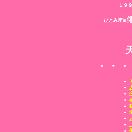
１９９
ひとみ座in
★ ★ ★ ★