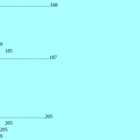
………………………168
9
5
………………………187
……………………205
05
05
9