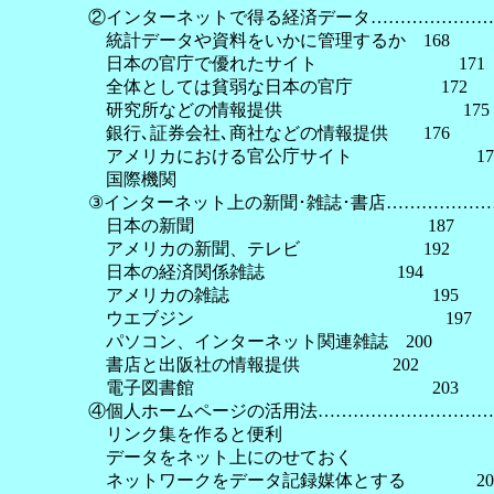
②インターネットで得る経済データ……………………
統計データや資料をいかに管理するか 168
日本の官庁で優れたサイト 171
全体としては貧弱な日本の官庁 172
研究所などの情報提供 175
銀行､証券会社､商社などの情報提供 176
アメリカにおける官公庁サイト 17
国際機関 18
③インターネット上の新聞･雑誌･書店…………………
日本の新聞 187
アメリカの新聞、テレビ 192
日本の経済関係雑誌 194
アメリカの雑誌 195
ウエブジン 197
パソコン、インターネット関連雑誌 200
書店と出阪社の情報提供 202
電子図書館 203
④個人ホームページの活用法……………………………
リンク集を作ると便利 2
データをネット上にのせておく 2
ネットワークをデータ記録媒体とする 20