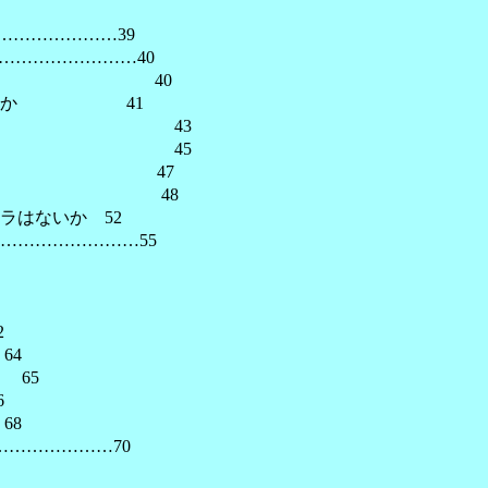
…………………39
…………………40
念 40
すべきか 41
ット 43
ット 45
せ 47
関連 48
はないか 52
…………………55
2
4
65
6
8
………………70