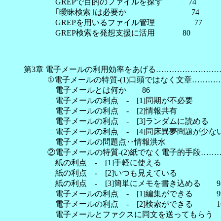
GREPで目的のファイルを探す 74
｢曖昧検索｣は必要か 74
GREPを用いるファイル管理 77
GREP検索を発想支援に活用 80
第3章 電子メールの利用効率をあげる……………………
①電子メールの特質-(1)口頭ではなく文章…………
電子メールとは何か 86
電子メールの利点 - [1]同期が不必要
電子メールの利点 - [2]情報共
電子メールの利点 - [3]ランダムに読め
電子メールの利点 - [4]同床異夢問題が少ない 
電子メールの問題点‥情報洪水
②電子メールの特質-(2)紙でなく電子的手段………
紙の利点 - [1]手軽に使える 
紙の利点 - [2]いつも見えている 
紙の利点 - [3]簡単にメモを書き込める 9
電子メールの利点 - [1]編集ができる 9
電子メールの利点 - [2]検索ができる 10
電子メールとファクスに同文を送ってもらう 