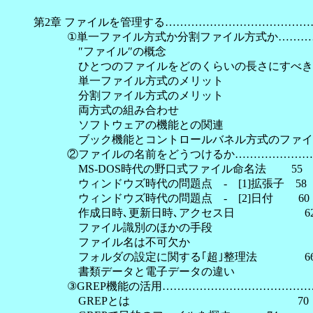
第2章 ファイルを管理する…………………………………
①単一ファイル方式か分割ファイル方式か…………
″ファイル″の概
ひとつのファイルをどのくらいの長さに
単一ファイル方式のメリ
分割ファイル方式のメリ
両方式の組み合わ
ソフトウェアの機能との
ブック機能とコントロールバネル方式のファイラ
②ファイルの名前をどうつけるか……………………
MS-DOS時代の野口式ファイル命名法 55
ウィンドウズ時代の問題点 - [1]拡張子 58
ウィンドウズ時代の問題点 - [2]日付 60
作成日時､更新日時､アクセス日 6
ファイル識別のほかの手段 6
ファイル名は不可欠か 
フォルダの設定に関する｢超｣整理法 6
書類データと電子データの違い 6
③GREP機能の活用……………………………………
GREPとは 70