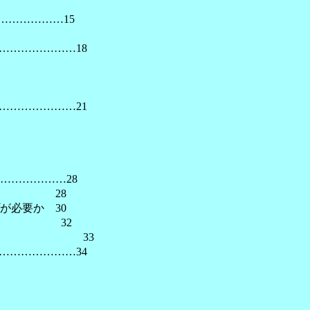
………………15
………………18
………………21
……………28
機能 28
必要か 30
要か 32
付け 33
………………34