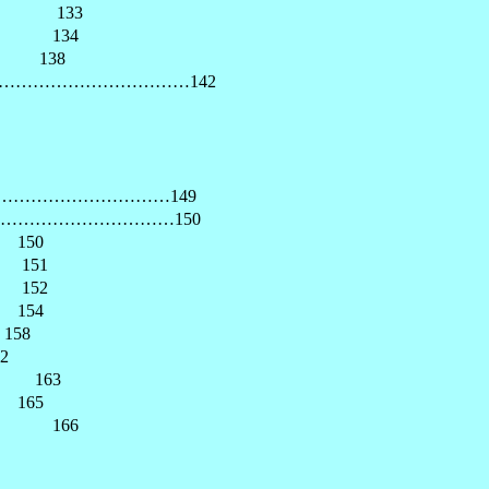
133
134
138
………………………142
…………………………149
………………………150
50
51
52
54
58
2
63
65
166