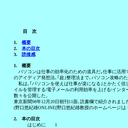
目 次
1.
概要
2.
本の目次
3.
読後感
1.
概要
パソコンは仕事の効率化のための道具だ｡仕事に活用で
のアイディア発想法､｢超｣整理法まで､パソコン攻略の
私は､｢パソコンを使えば仕事が楽になる｣とかたく信じ
イルを管理する/電子メールの利用効率を上げる/イン
数々を公開した。
東京新聞98年12月20日朝刊11面､読書欄で紹介されまし
(野口悠紀雄ONLINE[野口悠紀雄教授のホームページ]よ
2.
本の目次
はじめに 1