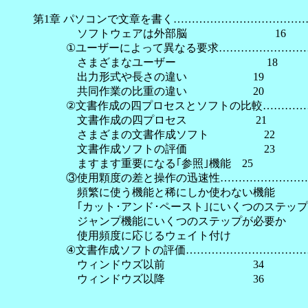
第1章 パソコンで文章を書く………………………………
ソフトウェアは外部脳 16
①ユーザーによって異なる要求………………………
さまざまなユーザー 18
出力形式や長さの違い 19
共同作業の比重の違い 20
②文書作成の四プロセスとソフトの比較……………
文書作成の四プロセス 21
さまざまの文書作成ソフト 22
文書作成ソフトの評価 23
ますます重要になる｢参照｣機能 25
③使用顆度の差と操作の迅速性………………………
頻繁に使う機能と稀にしか使わない
｢カット･アンド･ペースト｣にいくつのステップが
ジャンプ機能にいくつのステップが必
使用頻度に応じるウェイト
④文書作成ソフトの評価………………………………
ウィンドウズ以前 34
ウィンドウズ以降 36