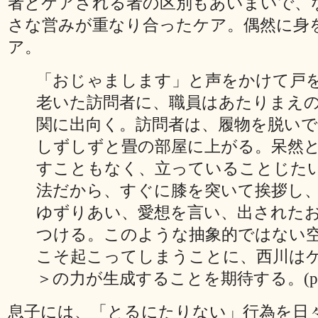
者とケアされる者の区別もあいまいで、
さな営みが重なり合ったケア。偶然に身
ア。
「おじゃまします」と声をかけて戸
老いた訪問者に、職員はあたりまえ
関に出向く。訪問者は、履物を脱いで
しずしずと畳の部屋に上がる。呆然
すこともなく、立っていることじた
法だから、すぐに膝を突いて挨拶し
ゆずりあい、愛想を言い、出された
つける。このような抽象的ではない
こそ起こってしまうことに、西川は
＞の力が生成することを期待する。(p1
息子には、「とるにたりない」行為を日