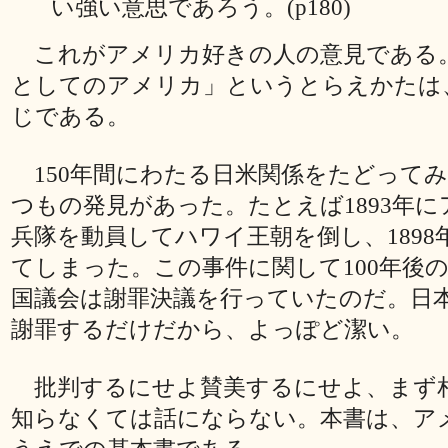
い強い意思であろう。(p180)
これがアメリカ好きの人の意見である
としてのアメリカ」というとらえかたは
じである。
150年間にわたる日米関係をたどって
つもの発見があった。たとえば1893年
兵隊を動員してハワイ王朝を倒し、1898
てしまった。この事件に関して100年後の1
国議会は謝罪決議を行っていたのだ。日
謝罪するだけだから、よっぽど潔い。
批判するにせよ賛美するにせよ、まず
知らなくては話にならない。本書は、ア