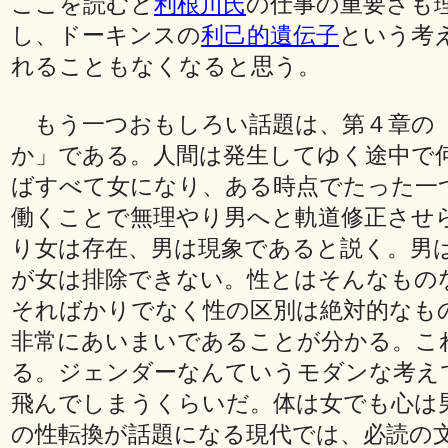
ここを読むと
利根川氏
の仕事の重要さも
し、ドーキンスの
利己的遺伝子
という考
れることもなくなると思う。
もう一つおもしろい話題は、第４章の
か」である。人間は発生してゆく途中で
ばすべて女になり、ある時点でたった一
働くことで無理やり男へと軌道修正させ
り女は存在、男は現象であると説く。男
が女は排除できない。性とはそんなもの
そればかりでなく性の区別は絶対的なも
非常にあいまいであることが分かる。こ
る。ジェンダーなんていうモダンな考え
飛んでしまうくらいだ。体は女でも心は
の性転換が話題になる現代では、必読の