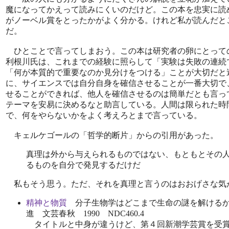
魔になってかえって読みにくいのだけど。この本を忠実に読
がノーベル賞をとったかがよく分かる。けれど私が読んだと
だ。
ひとことで言ってしまおう。この本は研究者の卵にとって
利根川氏は、これまでの経験に照らして「実験は失敗の連続
「何が本質的で重要なのか見分けをつける」ことが大切だと
に、サイエンスでは自分自身を確信させることが一番大切で
せることができれば、他人を確信させるのは簡単だとも言っ
テーマを安易に決めるなと助言している。人間は限られた時
で、何をやらないかをよく考えろとまで言っている。
キェルケゴールの「哲学的断片」からの引用があった。
真理は外から与えられるものではない、もともとその
るものを自分で発見するだけだ
私もそう思う。ただ、それを真理と言うのはおおげさな気
精神と物質
分子生物学はどこまで生命の謎を解けるか
進 文芸春秋 1990 NDC460.4
タイトルと中身が違うけど、第４回新潮学芸賞を受