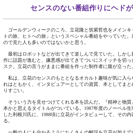
センスのない番組作りにヘド
ゴールデンウィークのころ、立花隆と筑紫哲也をメインキ
トの旅、ヒトへの旅」というスペシャル番組をやっていた。
ので見た人も多いのではないかと思う。
最初はロボットなどが出てきて楽しんで見ていた。しかし
作に話題が進むと、嫌悪感が出てきてついにスイッチを切っ
スク。立花の言うがままに番組を作った制作者に腹が立った
私は、立花のセンスのもととなるオカルト趣味が気に入ら
れはともかく、インタビュアーとしての資質、本としてまと
りすごい。
そういう力を見せつけてくれる本を読んだ。『精神と物質
本かと思えるタイトルがついている。1987年度のノーベル
した利根川氏に、1988頃に立花がインタビューして、その
る。
一般の人にも分かるようにたくさんの解説を立花が加えて