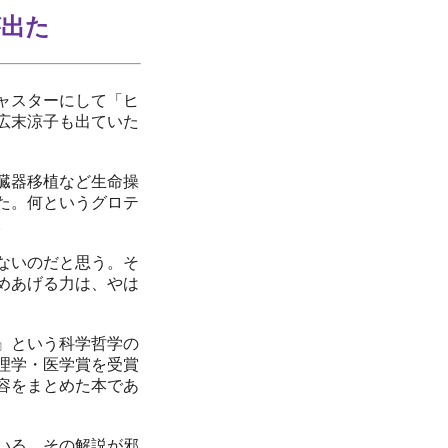
が出た
ャスターにして「ヒ
広末涼子も出ていた
臓器移植など生命操
た。何というグロテ
。
ないのだと思う。そ
めあげる力は、やは
』という科学哲学の
生理学・医学賞を受賞
内容をまとめた本であ
いる。その解説が邪