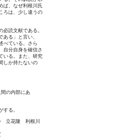
めば、なぜ利根川氏
ころは、少し違うの
の必読文献である。
である」と言い、
述べている。さら
、自分自身を確信さ
ている。また、研究
間しか持たないの
人間の内部にあ
がする。
 立花隆 利根川
賞