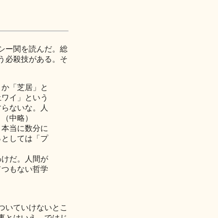
シー関を読んだ。総
う必殺技がある。そ
とか「芝居」と
土ワイ」という
すらないな。人
。（中略）
。本当に数分に
っとしては「プ
わけだ。人間が
てつもない哲学
ついていけないとこ
事とはいえ。ではじ