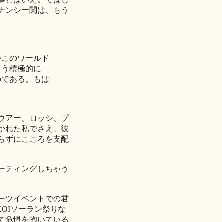
ナンシー関は、もう
かこのワールド
もう積極的に
のである。もは
り
ウアー、ロッシ、プ
かれた私でさえ、彼
らずにこころを支配
ーティングしちゃう
ーツイベントでの君
OIソーラン祭りな
て危惧を抱いている