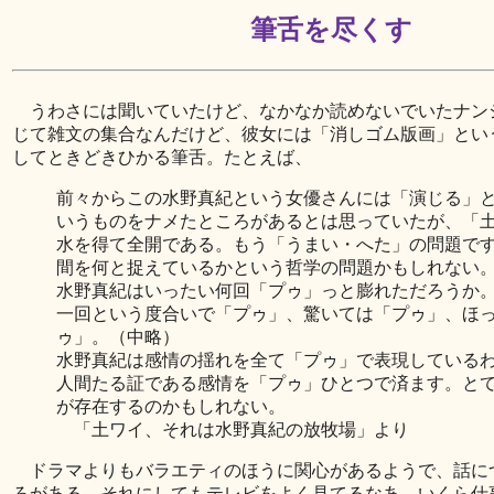
筆舌を尽くす
うわさには聞いていたけど、なかなか読めないでいたナン
じて雑文の集合なんだけど、彼女には「消しゴム版画」とい
してときどきひかる筆舌。たとえば、
前々からこの水野真紀という女優さんには「演じる」
いうものをナメたところがあるとは思っていたが、「
水を得て全開である。もう「うまい・へた」の問題で
間を何と捉えているかという哲学の問題かもしれない
水野真紀はいったい何回「プゥ」っと膨れただろうか
一回という度合いで「プゥ」、驚いては「プゥ」、ほ
ゥ」。（中略）
水野真紀は感情の揺れを全て「プゥ」で表現している
人間たる証である感情を「プゥ」ひとつで済ます。と
が存在するのかもしれない。
「土ワイ、それは水野真紀の放牧場」より
ドラマよりもバラエティのほうに関心があるようで、話に
ろがある。それにしてもテレビをよく見てるなあ、いくら仕