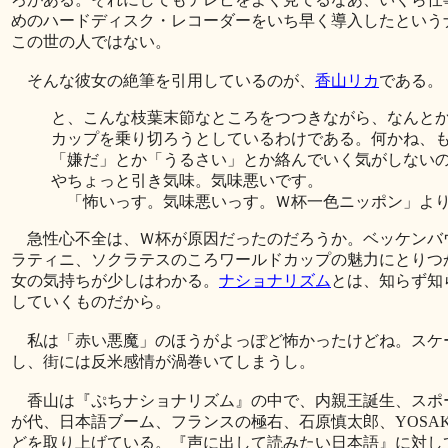
めのハードディスク・レコーダーをいち早く導入したという
この世の人ではない。
そんな彼女の絶筆を引用しているのが、
香山リカ
である。
と、こんな枝葉末節なところをつつきながら、なんと
カップを乗り切ろうとしているわけである。何かね、
「嫌だ」とか「うるさい」とか絡んでいく気がしない
やちょっと引き気味。気味悪いです。
「怖いっす。気味悪いっす。Ｗ杯一色ニッポン」よ
急性心不全は、Ｗ杯が原因だったのだろうか。ベッケンバ
ラティニ、ソクラテスのころワールドカップの魅力にとりつ
女の気持ちが少しはわかる。
ナショナリズム
とは、知らず知
していくものだから。
私は「赤い悪魔」のほうがよっぽど怖かったけどね。スケ
し、街には反米感情が渦巻いてしまうし。
香山は『ぷちナショナリズム』の中で、内親王誕生、スポ
が代、日本語ブーム、フランスの極右、石原慎太郎、YOSAK
どを取り上げている。『声に出して読みたい日本語』に対し