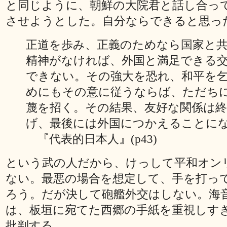
と同じように、朝鮮の大院君と話し合っ
させようとした。自分ならできると思っ
正道を歩み、正義のためなら国家と
精神がなければ、外国と満足できる
できない。その強大を恐れ、和平を
めにもその意に従うならば、ただち
蔑を招く。その結果、友好な関係は
げ、最後には外国につかえることに
『代表的日本人』(p43)
という武の人だから、けっして平和オン
ない。最悪の場合を想定して、手を打っ
ろう。だが決して砲艦外交はしない。海
は、板垣に宛てた西郷の手紙を重視しす
批判する。