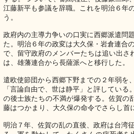
江藤新平も参議を辞職。これを明治６年
う。
政府内の主導力争いの口実に西郷派遣問
た。明治６年の政変は大久保・岩倉連合
で、留守政府のメンバーたちは追い出さ
は、雄藩連合から長薩派へと移行した。
遣欧使節団から西郷下野までの２年弱を
「言論自由で、世は静平」と評している
の後士族たちの不満が爆発する。佐賀の
藤はつかまり、大久保の命令でさらし首
明治７年、佐賀の乱の直後、政府は台湾