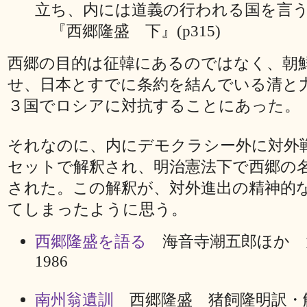
立ち、内には道義の行われる国を言
『西郷隆盛 下』(p315)
西郷の目的は征韓にあるのではなく、朝
せ、日本とすでに条約を結んでいる清と
３国でロシアに対抗することにあった。
それなのに、内にデモクラシー外に対外
セットで解釈され、明治憲法下で西郷の
された。この解釈が、対外進出の精神的
てしまったように思う。
西郷隆盛を語る
海音寺潮五郎ほか
1986
南州翁遺訓
西郷隆盛 猪飼隆明訳・