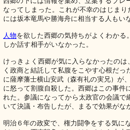
西郷の下には情報を集め、立案するブレ
なってしまった。これが不幸のはじまり
には坂本竜馬や勝海舟に相当する人もい
人物
を欲した西郷の気持ちがよくわかる
しか話す相手がいなかった。
けっきょく西郷が気に入らなかったのは
く政商と結託して私腹をこやす心根だっ
に薩摩藩士横山安武（森有礼の実兄）が
に怒って割腹自殺した。西郷はこの事件
れた。参議になってから太政官の会議で
いて決議・布告したが、まるで効果がな
明治６年の政変で、権力闘争をする気に