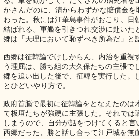
る。軍を動かして、たくさんの病死者を
かさんだのに、清からわずかな賠償金を
わった。秋には江華島事件がおこり、日
結ばれる。軍艦を引きつれ交渉に赴いた
郷は「天理において恥ずべき所為だ」と
西郷は征韓論でけしからん、内治を重視
う理屈は、勝ち組の大久保たちの主張で
郷を追い出した後で、征韓を実行した。
とひどいやり方で。
政府首脳で最初に征韓論をとなえたのは
て板垣たちが強硬に主張した。それでは
しまうので、自分が話をつけてくると言
西郷だった。勝と話し合って江戸城を無