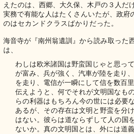
えたのは、西郷、大久保、木戸の３人だ
実務で有能な人はたくさんいたが、政府
のはセカンドクラスばかりだった。
海音寺が『南州翁遺訓』から読み取った
は、
わしは欧米諸国は野蛮国じゃと思っ
が富み、兵が強く、汽車が陸を走り
を走り、電信が一瞬にして信を数百
伝えようと、何でそれが文明国なも
らの利器はもちろん今の世には必要
あるが、その存在は文明と野蛮を分
はない。彼らは道ならずして人の国
ないか。真の文明国とは、外には道