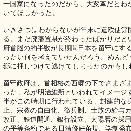
一国家になったのだから、大変革だとわ
いてほしかった。
いきさつはわからないが年末に遣欧使節
る。まだ廃藩置県が終わったばかりだと
府首脳の約半数が長期間日本を留守にす
ったい何を考えていたんだろう。めんど
郷に押しつけて逃げてしまったのかもし
留守政府は、首相格の西郷の下でさまざ
った。私が明治維新といわれてイメージ
半がこの時期に行われている。封建的な
止、宗教の自由化、徴兵制、士族の給与
改正、鉄道開通、銀行設立、太陽暦の採
の平等条約である日清修好条規、学制発