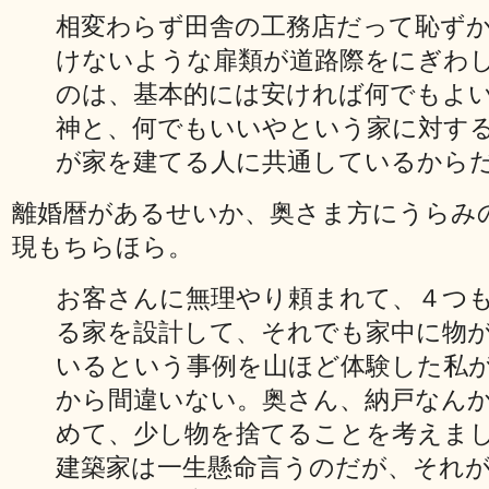
相変わらず田舎の工務店だって恥ず
けないような扉類が道路際をにぎわ
のは、基本的には安ければ何でもよ
神と、何でもいいやという家に対す
が家を建てる人に共通しているからだ。
離婚暦があるせいか、奥さま方にうらみ
現もちらほら。
お客さんに無理やり頼まれて、４つ
る家を設計して、それでも家中に物
いるという事例を山ほど体験した私
から間違いない。奥さん、納戸なん
めて、少し物を捨てることを考えま
建築家は一生懸命言うのだが、それ