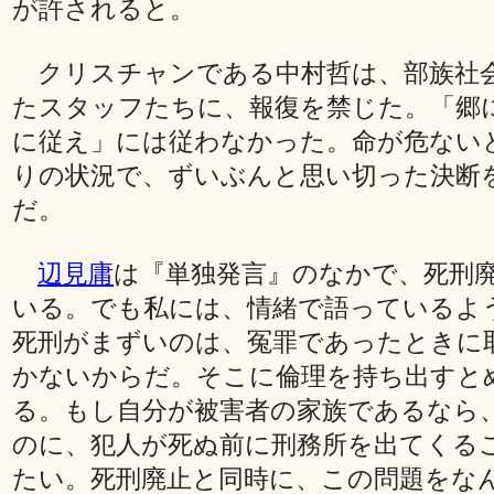
が許されると。
クリスチャンである中村哲は、部族社
たスタッフたちに、報復を禁じた。「郷
に従え」には従わなかった。命が危ない
りの状況で、ずいぶんと思い切った決断
だ。
辺見庸
は『単独発言』のなかで、死刑
いる。でも私には、情緒で語っているよ
死刑がまずいのは、冤罪であったときに
かないからだ。そこに倫理を持ち出すと
る。もし自分が被害者の家族であるなら
のに、犯人が死ぬ前に刑務所を出てくる
たい。死刑廃止と同時に、この問題をな