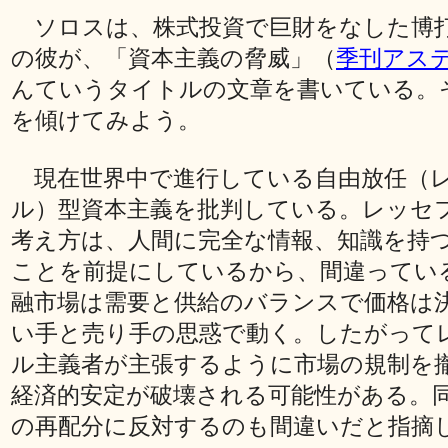
ソロスは、株式投資で巨財をなした博
の彼が、「資本主義の脅威」（
季刊アス
んていうタイトルの文章を書いている。
を傾けてみよう。
現在世界中で進行している自由放任（
ル）型資本主義を批判している。レッセ
考え方は、人間に完全な情報、知識を持
ことを前提にしているから、間違ってい
融市場は需要と供給のバランスで価格は
い手と売り手の思惑で動く。したがって
ル主義者が主張するように市場の規制を
経済的安定が破壊される可能性がある。
の再配分に反対するのも間違いだと指摘