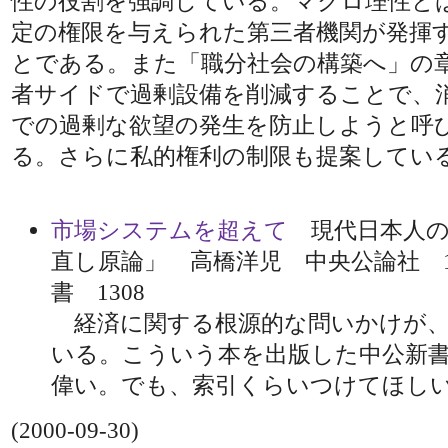
性の役割を強調している。マクロ理性と
定の権限を与えられた第三者機関が発揮
とである。また「職分社会の構築へ」の
者サイドで過剰設備を削減することで、
での過剰な欲望の発生を防止しようと呼
る。さらに私的権利の制限も提案してい
市場システムを超えて
現代日本人の
直し原論」 高橋洋児 中央公論社 1
書 1308
経済に関する根源的な問いかけが、
いる。こういう本を出版した中公新
偉い。でも、索引くらいつけてほし
(2000-09-30)