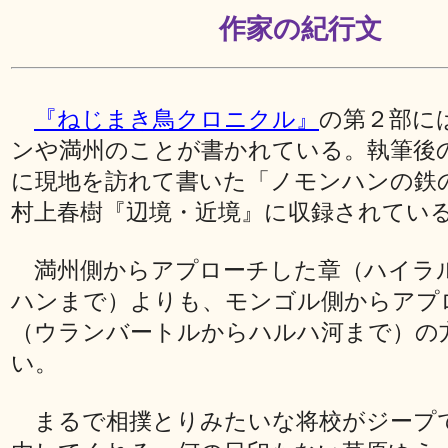
作家の紀行文
『ねじまき鳥クロニクル』
の第２部に
ンや満州のことが書かれている。執筆後の1
に現地を訪れて書いた「ノモンハンの鉄
村上春樹『辺境・近境』に収録されてい
満州側からアプローチした章（ハイラ
ハンまで）よりも、モンゴル側からアプ
（ウランバートルからハルハ河まで）の
い。
まるで相撲とりみたいな将校がジープ