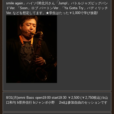
smile again」ハイソOB北川さん「Jump!」バトルジャズビッグバン
ドVer. 「Soon」ロブ パートンVer .「Ya Gotta Try」バディリッチ
Ver. などを想定してます。★学生はたった￥1,000で学び放題!
8/31(月)omni Bass open19:00 start19:30 ￥2,500 (￥2,750税込) b山
口和与 b菅井信行 bジャンボ小野 2ndは参加自由のセッションです