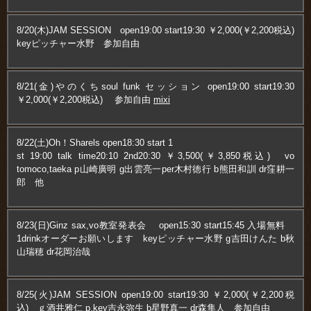
8/20(木)JAM SESSION open19:00 start19:30 ￥2,000(￥2,200税込)
keyピッチャー水野 参加自由
8/21(金)やのくちsoul funk セッション open19:00 start19:30
￥2,000(￥2,200税込) 参加自由
mixi
8/22(土)Oh！Sharels open18:30 start 1
st 19:00 talk time20:10 2nd20:30 ￥3,500(￥3,850税込) vo
tomoco,taeka p山崎廣明 g出雲亮一per木村徳行 b熊田和訓 dr窪耕一
郎 他
8/23(日)Ginz sax,vo教室発表会 open15:30 start15:45 入場無料
1drinkオーダーお願いします keyピッチャー水野 g吉田けんた b秋
山瑞穂 dr花岡治哉
8/25(火)JAM SESSION open19:00 start19:30 ￥2,000(￥2,200税
込) ｇ酒井雅仁 p,key吉永弥生 b星野真一 dr森隼人 参加自由