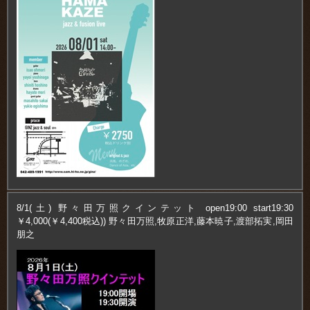
8/1(土) 野々田万照クインテット open19:00 start19:30
￥4,000(￥4,400税込)) 野々田万照,牧原正洋,藤本暁子,渡部拓実,岡田
朋之