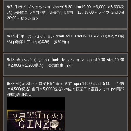
9/7(月)ライブ＆セッションopen18:30 start19:00 ￥3,000(￥3,300税
込) p矢吹卓 b菅井信行 dr長谷川清司 1st 19:00～ライブ 2nd,3rd
20:00～セッション
9/17(木)ボーカルセッション open19:00 start19:30 ￥2,500(￥2,750税
込) p藤澤由二 b高尾幸宏 参加自由
9/18(金)やのくちsoul funk セッション open19:00 start19:30
￥2,000(￥2,200税込) 参加自由
mixi
9/22(火)昭和レトロ楽団に逢えます open14:30 start15:00 予約
￥4,500(税込) 当日￥5,000(税込) vo佐々原聖子 p斎藤フミコ per阿部
梓穂g吉田健太