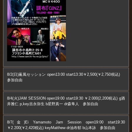
8/2(日)薫風セッション open13:00 start13:30￥2,500(￥2,750税込)
参加自由
8/4(火)JAM SESSION open19:00 start19:30 ￥2.000(2,200税込) g酒
井雅仁 p,key吉永弥生 b星野真一 dr森隼人 参加自由
8/7(金)Ei Yamamoto Jam Session open19:00 start19:30
￥2.200(￥2,420税込) keyMatthew dr油布郁 b山本詠 参加自由