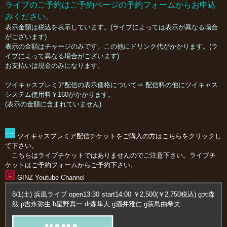
ライブのご予約はご予約ページの予約フォームからお申込
みください。
表示金額は税込を表示しています。(ライブによっては表示が異なる場合
がございます)
表示の金額はチャージのみです。この他にドリンク代がかかります。(ラ
イブによって異なる場合がございます)
お支払いは現金のみになります。
ツイキャスプレミア配信の表示価格について⇒ 配信料の他にツイキャス
システム使用料￥160がかかります。
(表示の金額に含まれていません)
ツイキャスプレミア配信チケットをご購入の方はこちらをクリックし
て下さい。
こちらはライブチケットではありませんのでご注意下さい。ライブチ
ケットはご予約フォームからご予約下さい。
GINZ Youtube Channel
8/1(土) 浜風ライブ open13:30 start14:00 ￥2,500(￥2,750税込) g大森
勲 p吉永弥生 b星野真一 dr森隼人 g酒井雅仁 g荻島由希夫