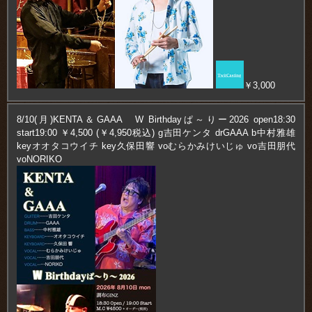
￥3,000
8/10(月)KENTA＆GAAA W Birthdayぱ～りー2026 open18:30
start19:00 ￥4,500 (￥4,950税込) g吉田ケンタ drGAAA b中村雅雄
keyオオタコウイチ key久保田響 voむらかみけいじゅ vo吉田朋代
voNORIKO