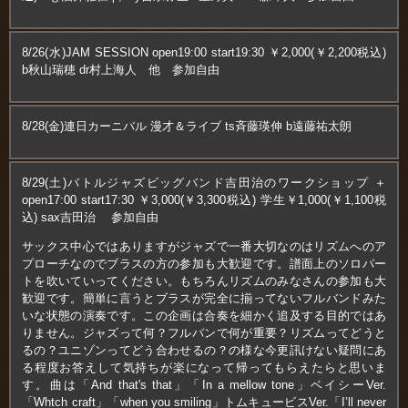
8/26(水)JAM SESSION open19:00 start19:30 ￥2,000(￥2,200税込)
b秋山瑞穂 dr村上海人 他 参加自由
8/28(金)連日カーニバル 漫才＆ライブ ts斉藤瑛伸 b遠藤祐太朗
8/29(土)バトルジャズビッグバンド吉田治のワークショップ ＋
open17:00 start17:30 ￥3,000(￥3,300税込) 学生￥1,000(￥1,100税
込) sax吉田治 参加自由
サックス中心ではありますがジャズで一番大切なのはリズムへのア
プローチなのでブラスの方の参加も大歓迎です。譜面上のソロパー
トを吹いていってください。もちろんリズムのみなさんの参加も大
歓迎です。簡単に言うとブラスが完全に揃ってないフルバンドみた
いな状態の演奏です。この企画は合奏を細かく追及する目的ではあ
りません。ジャズって何？フルバンで何が重要？リズムってどうと
るの？ユニゾンってどう合わせるの？の様な今更訊けない疑問にあ
る程度お答えして気持ちが楽になって帰ってもらえたらと思いま
す。曲は「And that's that」「In a mellow tone」ベイシーVer.
「Whtch craft」「when you smiling」トムキュービスVer.「I’ll never