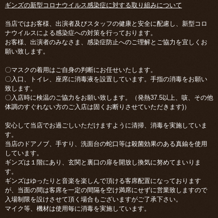
ギンズの新型コロナウイルス感染症に対する取り組みについて
当店ではお客様、出演者及びスタッフの健康と安全に配慮し、新型コロ
ナウイルスによる感染症への対策を行っております。
お客様、出演者のみなさま、感染症防止へのご理解とご協力を宜しくお
願い致します。
〇
マスクの着用はご自身の判断にお任せいたします。
〇
入口、トイレ、座席に消毒液を設置しています。手指の消毒をお願い
致します。
〇
入店時に検温のご協力をお願い致します。（発熱37.5以上、咳、その他
体調のすぐれない方のご入店は固くお断りさせていただきます)）
安心して当店でお過ごしいただけますように清掃、消毒を実施していま
す。
当店のドアノブ、手すり、洗面台の蛇口等は殺菌効果のある真鍮を使用
しています。
ギンズは１階にあり、玄関と裏口の扉を開放し換気に努めてまいりま
す。
ギンズはゆったりと音楽を楽しんで頂ける客席配置になっております
が、当面の間は客席を一定の間隔を空け満席にせずに営業致しますので
入場制限を設けさせて頂く場合もございますがご了承下さい。
マイク等、機材は使用毎に消毒を実施しています。