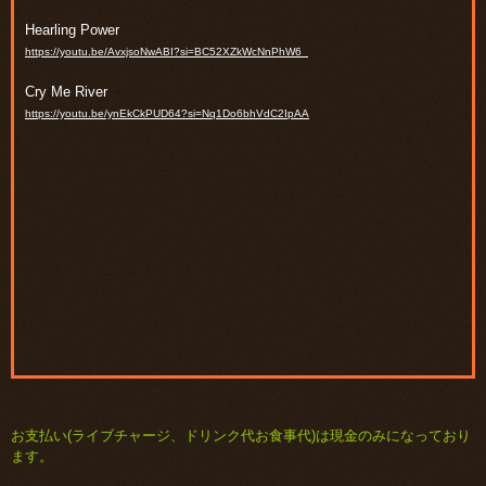
Hearling Power
https://youtu.be/AvxjsoNwABI?si=BC52XZkWcNnPhW6_
Cry Me River
https://youtu.be/ynEkCkPUD64?si=Nq1Do6bhVdC2IpAA
お支払い(ライブチャージ、ドリンク代お食事代)は現金のみになっており
ます。