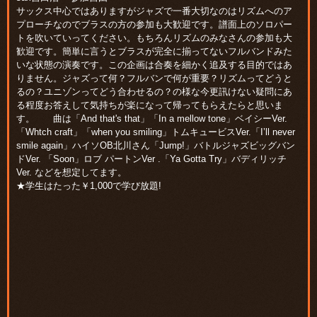
サックス中心ではありますがジャズで一番大切なのはリズムへのア
プローチなのでブラスの方の参加も大歓迎です。譜面上のソロパー
トを吹いていってください。もちろんリズムのみなさんの参加も大
歓迎です。簡単に言うとブラスが完全に揃ってないフルバンドみた
いな状態の演奏です。この企画は合奏を細かく追及する目的ではあ
りません。ジャズって何？フルバンで何が重要？リズムってどうと
るの？ユニゾンってどう合わせるの？の様な今更訊けない疑問にあ
る程度お答えして気持ちが楽になって帰ってもらえたらと思いま
す。 曲は「And that's that」「In a mellow tone」ベイシーVer.
「Whtch craft」「when you smiling」トムキュービスVer.「I’ll never
smile again」ハイソOB北川さん「Jump!」バトルジャズビッグバン
ドVer. 「Soon」ロブ パートンVer .「Ya Gotta Try」バディリッチ
Ver. などを想定してます。
★学生はたった￥1,000で学び放題!