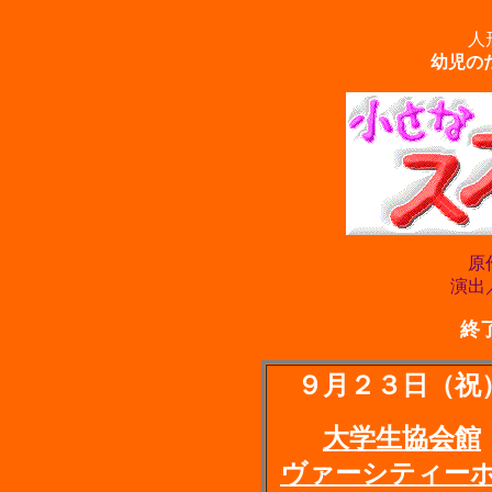
人
幼児のた
原
演出
終
９月２３日（祝
大学生協会館
ヴァーシティー