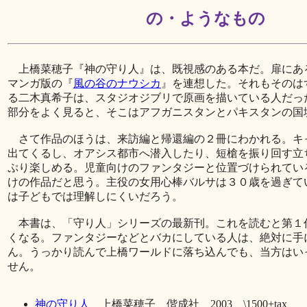
の・ようなもの
上橋菜穂子『神の守り人』は、既視感のある本だ。扉にあ
マンガ版の『
風の谷のナウシカ
』を連想した。それもそのは
る二木真希子は、スタジオジブリで原画を描いている人だっ
部分をよく見ると、そこはアフガニスタンとパキスタンの国
さて作品のほうは、来訪編と帰還編の２冊にわかれる。キ
出てくるし、オアシス都市へ潜入したり、短槍を振り回す立
ぷり楽しめる。児童向けのファンタジーと位置づけられてい
けの作品だと思う。主役の女用心棒バルサは３０歳を過ぎて
は子どもでは理解しにくいだろう。
本書は、「守り人」シリーズの最新刊。これを読むと第１
くなる。ファンタジーなどとバカにしている人は、絶対に手
ん。うっかり読んで上橋ワールドに落ち込んでも、当方はい
せん。
神の守り人
上橋菜穂子 偕成社 2003 \1500+tax