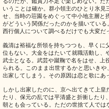
るのだが、鑑賞力不足で楽しめない。た
いうことは確か。群小領主のひとり氷見
せ、当時の荘園をめぐって中小地主層と
がどういう関係だったのかを描いている
西行個人について調べるだけでも大変だ
義清は裕福な所領を持ちつつも、早くに
位もない。大金をはたいて就職活動し、
武士となる。武芸や蹴鞠で名をはせ、上
られる。このまま出世するかと思いきや
出家してしまう。その原因は恋と歌にあ
しかし出家したのに、京へ出てきて上皇
たり、保元の乱では平清盛と折衝したり
朝とも会っている。ただの世捨て人では