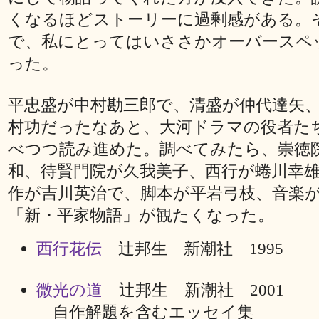
くなるほどストーリーに過剰感がある。
で、私にとってはいささかオーバースペ
った。
平忠盛が中村勘三郎で、清盛が仲代達矢
村功だったなあと、大河ドラマの役者た
べつつ読み進めた。調べてみたら、崇徳
和、待賢門院が久我美子、西行が蜷川幸
作が吉川英治で、脚本が平岩弓枝、音楽
「新・平家物語」が観たくなった。
西行花伝
辻邦生 新潮社 1995
微光の道
辻邦生 新潮社 2001
自作解題を含むエッセイ集