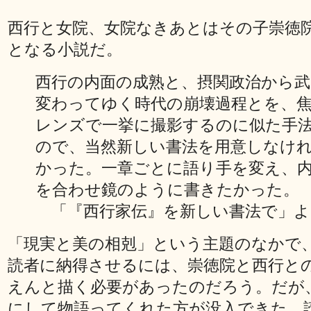
西行と女院、女院なきあとはその子崇徳
となる小説だ。
西行の内面の成熟と、摂関政治から武
変わってゆく時代の崩壊過程とを、
レンズで一挙に撮影するのに似た手
ので、当然新しい書法を用意しなけ
かった。一章ごとに語り手を変え、
を合わせ鏡のように書きたかった。
「『西行家伝』を新しい書法で」よ
「現実と美の相剋」という主題のなかで
読者に納得させるには、崇徳院と西行と
えんと描く必要があったのだろう。だが
にして物語ってくれた方が没入できた。