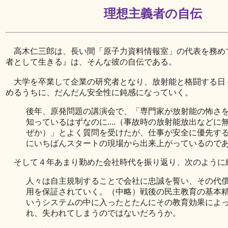
理想主義者の自伝
高木仁三郎は、長い間「原子力資料情報室」の代表を務め
者として生きる』は、そんな彼の自伝である。
大学を卒業して企業の研究者となり、放射能と格闘する日
めるうちに、だんだん安全性に鈍感になっていく。
後年、原発問題の講演会で、「専門家が放射能の怖さ
知っているはずなのに....（事故時の放射能放出などに
ぜか）」とよく質問を受けたが、仕事が安全に優先す
にいちばんスタートの現場から出来上がっているので
そして４年あまり勤めた会社時代を振り返り、次のように
人々は自主規制することで会社に忠誠を誓い、その代
用を保証されていく。（中略）戦後の民主教育の基本
いうシステムの中に入ったとたんにその教育効果によ
れ、失われてしまうのではないだろうか。