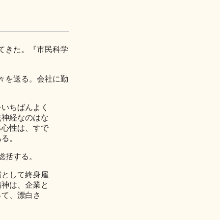
てきた。『市民科学
々を送る。会社に勤
をいちばんよく
無神経なのはな
る心性は、すで
ある。
総括する。
償として終身雇
精神は、企業と
って、漂白さ