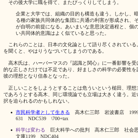
その後大学に職を得て、またびっくりしてしまう。
企業と大学では、組織の目的も構造も違う。しかし、
る種の家族共同体的な集団に共通の利害が形成され、
が自明の前提になる。あいまいな意思決定過程と、個
い共同体的意識はよく似ていると思った。
これらのことは、日本の文化論として語り尽くされている
を聞くと、やはりうなづいてしまうのである。
高木氏は、ハーバーマスの『認識と関心』に一番影響を受
的な正しさだけでは不足であり、好ましさの科学の必要性を
彼の理想となり信条となった。
正しいことをしようとすることは危ういという槌田、理想
であろうとする高木、同じ環境論でも立場は大きく違う。近
択を迫られるのかもしれない。
市民科学者として生きる
高木仁三郎 岩波書店 199
631 NDC539 \700+tax
科学は変わる
巨大科学への批判 高木仁三郎 社会思想
文庫1199 NDC404