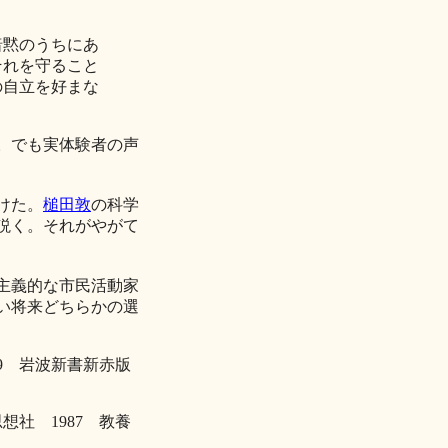
暗黙のうちにあ
それを守ること
の自立を好まな
。でも実体験者の声
けた。
槌田敦
の科学
説く。それがやがて
主義的な市民活動家
い将来どちらかの選
9 岩波新書新赤版
社 1987 教養