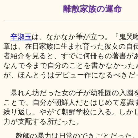
離散家族の運命
辛淑玉
は、なかなか筆が立つ。『鬼哭
章は、在日家族に生まれ育った彼女の自
者紹介を見ると、すでに何冊もの著書が
なんで今まで自分のことを書かなかった
が、ほんとうはデビュー作になるべきだ
暴れん坊だった女の子が幼稚園の入園
ことで、自分が朝鮮人だとはじめて意識
繰り返し、やがて朝鮮学校に入る。しか
力が支配する所だった。
教師の暴力は日常のできごとだった。